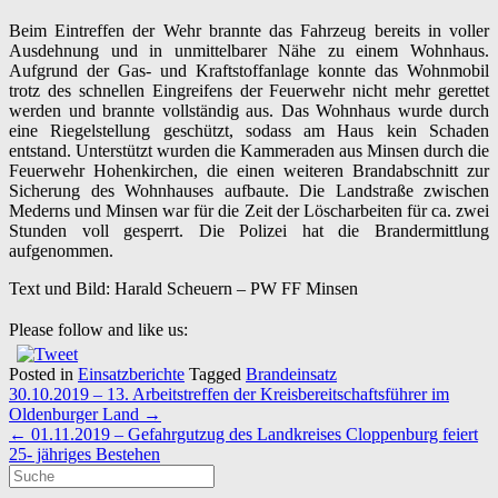
Beim Eintreffen der Wehr brannte das Fahrzeug bereits in voller
Ausdehnung und in unmittelbarer Nähe zu einem Wohnhaus.
Aufgrund der Gas- und Kraftstoffanlage konnte das Wohnmobil
trotz des schnellen Eingreifens der Feuerwehr nicht mehr gerettet
werden und brannte vollständig aus. Das Wohnhaus wurde durch
eine Riegelstellung geschützt, sodass am Haus kein Schaden
entstand. Unterstützt wurden die Kammeraden aus Minsen durch die
Feuerwehr Hohenkirchen, die einen weiteren Brandabschnitt zur
Sicherung des Wohnhauses aufbaute. Die Landstraße zwischen
Mederns und Minsen war für die Zeit der Löscharbeiten für ca. zwei
Stunden voll gesperrt. Die Polizei hat die Brandermittlung
aufgenommen.
Text und Bild: Harald Scheuern – PW FF Minsen
Please follow and like us:
Posted in
Einsatzberichte
Tagged
Brandeinsatz
Post
30.10.2019 – 13. Arbeitstreffen der Kreisbereitschaftsführer im
navigation
Oldenburger Land
→
←
01.11.2019 – Gefahrgutzug des Landkreises Cloppenburg feiert
25- jähriges Bestehen