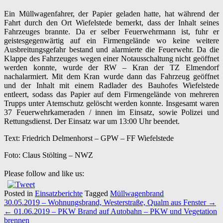
Ein Müllwagenfahrer, der Papier geladen hatte, hat während der
Fahrt durch den Ort Wiefelstede bemerkt, dass der Inhalt seines
Fahrzeuges brannte. Da er selber Feuerwehrmann ist, fuhr er
geistesgegenwärtig auf ein Firmengelände wo keine weitere
Ausbreitungsgefahr bestand und alarmierte die Feuerwehr. Da die
Klappe des Fahrzeuges wegen einer Notausschaltung nicht geöffnet
werden konnte, wurde der RW – Kran der TZ Elmendorf
nachalarmiert. Mit dem Kran wurde dann das Fahrzeug geöffnet
und der Inhalt mit einem Radlader des Bauhofes Wiefelstede
entleert, sodass das Papier auf dem Firmengelände von mehreren
Trupps unter Atemschutz gelöscht werden konnte. Insgesamt waren
37 Feuerwehrkameraden / innen im Einsatz, sowie Polizei und
Rettungsdienst. Der Einsatz war um 13:00 Uhr beendet.
Text: Friedrich Delmenhorst – GPW – FF Wiefelstede
Foto: Claus Stölting – NWZ
Please follow and like us:
Posted in
Einsatzberichte
Tagged
Müllwagenbrand
Post
30.05.2019 – Wohnungsbrand, Westerstraße, Qualm aus Fenster
→
navigation
←
01.06.2019 – PKW Brand auf Autobahn – PKW und Vegetation
brennen