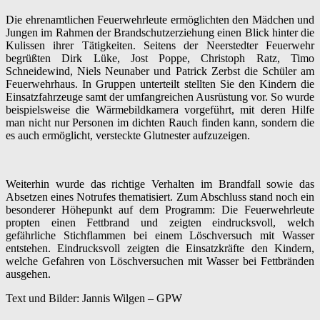
Die ehrenamtlichen Feuerwehrleute ermöglichten den Mädchen und
Jungen im Rahmen der Brandschutzerziehung einen Blick hinter die
Kulissen ihrer Tätigkeiten. Seitens der Neerstedter Feuerwehr
begrüßten Dirk Lüke, Jost Poppe, Christoph Ratz, Timo
Schneidewind, Niels Neunaber und Patrick Zerbst die Schüler am
Feuerwehrhaus. In Gruppen unterteilt stellten Sie den Kindern die
Einsatzfahrzeuge samt der umfangreichen Ausrüstung vor. So wurde
beispielsweise die Wärmebildkamera vorgeführt, mit deren Hilfe
man nicht nur Personen im dichten Rauch finden kann, sondern die
es auch ermöglicht, versteckte Glutnester aufzuzeigen.
Weiterhin wurde das richtige Verhalten im Brandfall sowie das
Absetzen eines Notrufes thematisiert. Zum Abschluss stand noch ein
besonderer Höhepunkt auf dem Programm: Die Feuerwehrleute
propten einen Fettbrand und zeigten eindrucksvoll, welch
gefährliche Stichflammen bei einem Löschversuch mit Wasser
entstehen. Eindrucksvoll zeigten die Einsatzkräfte den Kindern,
welche Gefahren von Löschversuchen mit Wasser bei Fettbränden
ausgehen.
Text und Bilder: Jannis Wilgen – GPW