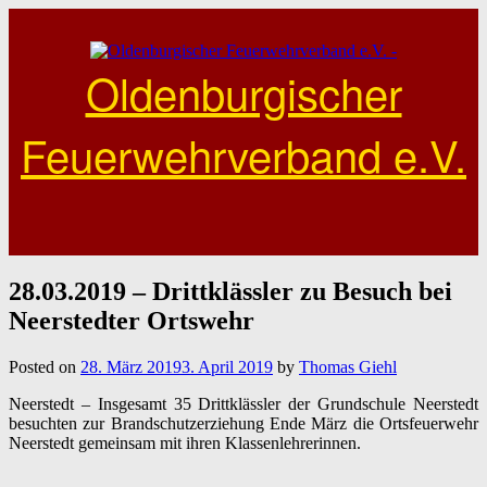
Skip
to
content
Oldenburgischer
Feuerwehrverband e.V.
28.03.2019 – Drittklässler zu Besuch bei
Neerstedter Ortswehr
Posted on
28. März 2019
3. April 2019
by
Thomas Giehl
Neerstedt – Insgesamt 35 Drittklässler der Grundschule Neerstedt
besuchten zur Brandschutzerziehung Ende März die Ortsfeuerwehr
Neerstedt gemeinsam mit ihren Klassenlehrerinnen.