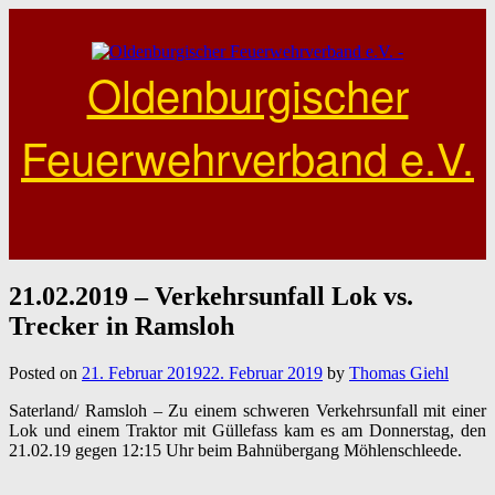
Skip
to
content
Oldenburgischer
Feuerwehrverband e.V.
21.02.2019 – Verkehrsunfall Lok vs.
Trecker in Ramsloh
Posted on
21. Februar 2019
22. Februar 2019
by
Thomas Giehl
Saterland/ Ramsloh – Zu einem schweren Verkehrsunfall mit einer
Lok und einem Traktor mit Güllefass kam es am Donnerstag, den
21.02.19 gegen 12:15 Uhr beim Bahnübergang Möhlenschleede.