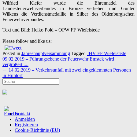
Wilfried Klefer wurde die Ehrennadel des
Landesfeuerwehrverbandes in Bronze verliehen und Günter
Wilkens die Verdienstmedaillie in Silber des Oldenburgischen
Feuerwehrverbandes.
Text und Bild: Heiko Pold – OPW FF Wiefelstede
Please follow and like us:
Posted in
Jahreshauptversammlung
Tagged
JHV FF Wiefelstede
Post
09.02.2019 – Führungsebene der Feuerwehr Emstek wird
navigation
vergrößert
→
←
14.02.2019 – Verkehrsunfall mit zwei eingeklemmten Personen
in Huntorf
Kontakt
Anmelden
Registrieren
Cookie-Richtlinie (EU)