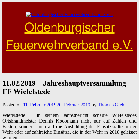
Skip
to
content
Oldenburgischer
Feuerwehrverband e.V.
11.02.2019 – Jahreshauptversammlung
FF Wiefelstede
Posted on
11. Februar 2019
20. Februar 2019
by
Thomas Giehl
Wiefelstede – In seinem Jahresbericht schaute Wiefelstedes
Ortsbrandmeister Dennis Koopmann nicht nur auf Zahlen und
Fakten, sondern auch auf die Ausbildung der Einsatzkräfte in der
Wehr oder auf zahlreiche Einsätze, die in der Wehr in 2018 geleistet
wurden.