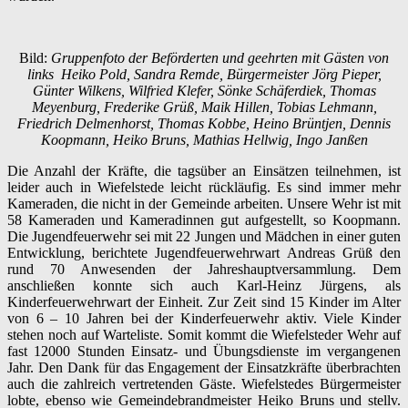
Bild:
Gruppenfoto der Beförderten und geehrten mit Gästen
von
links Heiko Pold, Sandra Remde, Bürgermeister Jörg Pieper,
Günter Wilkens, Wilfried Klefer, Sönke Schäferdiek, Thomas
Meyenburg, Frederike Grüß, Maik Hillen, Tobias Lehmann,
Friedrich Delmenhorst, Thomas Kobbe, Heino Brüntjen, Dennis
Koopmann, Heiko Bruns, Mathias Hellwig, Ingo Janßen
Die Anzahl der Kräfte, die tagsüber an Einsätzen teilnehmen, ist
leider auch in Wiefelstede leicht rückläufig. Es sind immer mehr
Kameraden, die nicht in der Gemeinde arbeiten. Unsere Wehr ist mit
58 Kameraden und Kameradinnen gut aufgestellt, so Koopmann.
Die Jugendfeuerwehr sei mit 22 Jungen und Mädchen in einer guten
Entwicklung, berichtete Jugendfeuerwehrwart Andreas Grüß den
rund 70 Anwesenden der Jahreshauptversammlung. Dem
anschließen konnte sich auch Karl-Heinz Jürgens, als
Kinderfeuerwehrwart der Einheit. Zur Zeit sind 15 Kinder im Alter
von 6 – 10 Jahren bei der Kinderfeuerwehr aktiv. Viele Kinder
stehen noch auf Warteliste. Somit kommt die Wiefelsteder Wehr auf
fast 12000 Stunden Einsatz- und Übungsdienste im vergangenen
Jahr. Den Dank für das Engagement der Einsatzkräfte überbrachten
auch die zahlreich vertretenden Gäste. Wiefelstedes Bürgermeister
lobte, ebenso wie Gemeindebrandmeister Heiko Bruns und stellv.