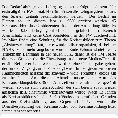
Die Bedarfsabfrage von Lehrgangsplätzen erfolgt in diesem Jahr
erstmalig über FW-Portal. Hierfür müssen die Lehrgangstermine aus
den Sparten zeitnah bekanntgegeben werden. Der Bedarf an
Plätzen soll in diesem Jahr zu 95% erreicht werden. 45
Kreisausbilder plus Gastdozenten sind in der Ausbildung tätig. Es
wurden 1033 Lehrgangsteilnehmer ausgebildet, im Bereich
Atemschutz wird keine CSA Ausbildung in der FW durchgeführt.
Im März findet eine Schulung für die Kreisausbilder zum Thema
„Absturzsicherung“ statt, diese wurde selber organisiert, da bei der
NABK keine mehr angeboten wurde. Ende Februar startet der 1.
Truppmann Lehrgang in der neuen FTZ, daher ist die TM-Sparte
die erste Gruppe, die die Einweisung in die neue Medien-Technik
erhält. Bei dieser Unterweisung wird es eine Chipausgabe geben,
der für den Zugang zur FTZ benötigt wird. In den gesamten oberen
Räumlichkeiten herrscht die schwarz – weiß Trennung, dieses gilt
zu beachten. An diesem Abend musste das Amt des
Kreisausbildungsleiters für die Amtszeit von drei Jahren neu gewählt
werden, so dass sich Stefan Abshof, der sich bereits zuvor wieder
aufstellen ließ, einstimmig wiedergewählt wurde. Nach 13 Jahren
als Kreisausbilder scheidet Stefan Vocks aus beruflichen Gründen
aus der Kreisausbildung aus. Gegen 21:45 Uhr wurde die
Dienstbesprechung der Kreisausbilder von Kreisausbildungsleiter
Stefan Abshof beendet.