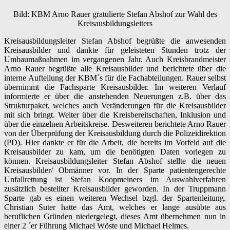
Bild: KBM Arno Rauer gratulierte Stefan Abshof zur Wahl des
Kreisausbildungsleiters
Kreisausbildungsleiter Stefan Abshof begrüßte die anwesenden
Kreisausbilder und dankte für geleisteten Stunden trotz der
Umbaumaßnahmen im vergangenen Jahr. Auch Kreisbrandmeister
Arno Rauer begrüßte alle Kreisausbilder und berichtete über die
interne Aufteilung der KBM´s für die Fachabteilungen. Rauer selbst
übernimmt die Fachsparte Kreisausbilder. Im weiteren Verlauf
informierte er über die anstehenden Neuerungen z.B. über das
Strukturpaket, welches auch Veränderungen für die Kreisausbilder
mit sich bringt. Weiter über die Kreisbereitschaften, Inklusion und
über die einzelnen Arbeitskreise. Desweiteren berichtete Arno Rauer
von der Überprüfung der Kreisausbildung durch die Polizeidirektion
(PD). Hier dankte er für die Arbeit, die bereits im Vorfeld auf die
Kreisausbilder zu kam, um die benötigten Daten vorlegen zu
können. Kreisausbildungsleiter Stefan Abshof stellte die neuen
Kreisausbilder/ Obmänner vor. In der Sparte patientengerechte
Unfallrettung ist Stefan Koopmeiners im Auswahlverfahren
zusätzlich bestellter Kreisausbilder geworden. In der Truppmann
Sparte gab es einen weiteren Wechsel bzgl. der Spartenleitung.
Christian Suter hatte das Amt, welches er lange ausübte aus
beruflichen Gründen niedergelegt, dieses Amt übernehmen nun in
einer 2 ´er Führung Michael Wöste und Michael Helmes.