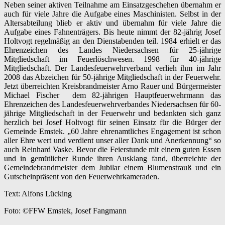
Neben seiner aktiven Teilnahme am Einsatzgeschehen übernahm er
auch für viele Jahre die Aufgabe eines Maschinisten. Selbst in der
Altersabteilung blieb er aktiv und übernahm für viele Jahre die
Aufgabe eines Fahnenträgers. Bis
heute
nimmt der 82-jährig Josef
Holtvogt regelmäßig an den Dienstabenden teil. 1984 erhielt er das
Ehrenzeichen des Landes Niedersachsen für 25-jährige
Mitgliedschaft im Feuerlöschwesen. 1998 für 40-jährige
Mitgliedschaft. Der Landesfeuerwehrverband verlieh ihm im Jahr
2008 das Abzeichen für 50-jährige Mitgliedschaft in der Feuerwehr.
Jetzt überreichten Kreisbrandmeister Arno Rauer und Bürgermeister
Michael Fischer dem 82-jährigen Hauptfeuerwehrmann das
Ehrenzeichen des Landesfeuerwehrverbandes Niedersachsen für 60-
jährige Mitgliedschaft in der Feuerwehr und bedankten sich ganz
herzlich bei Josef Holtvogt für seinen Einsatz für die Bürger der
Gemeinde Emstek. „60 Jahre ehrenamtliches Engagement ist schon
aller Ehre wert und verdient unser aller Dank und Anerkennung“ so
auch Reinhard Vaske. Bevor die Feierstunde mit einem guten Essen
und in gemütlicher Runde ihren Ausklang fand, überreichte der
Gemeindebrandmeister dem Jubilar einem Blumenstrauß und ein
Gutscheinpräsent von den Feuerwehrkameraden.
Text: Alfons Lücking
Foto: ©FFW
Emstek
, Josef Fangmann