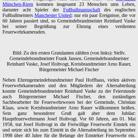
München-Riem
kommen insgesamt 23 Menschen ums Leben,
darunter acht Spieler der
Fußballmannschaft
des englischen
Fußballmeisters
Manchester United
: nur ein paar Ereignisse, die vor
60 Jahren passiert sind, so Gemeindebrandmeister Reinhard Vaske
bei seiner Begrüßung zur Ehrung eines verdienten
Feuerwehrkameraden.
Bild: Zu den ersten Gratulanten zählten (von links): Stellv.
Gemeindebrandmeister Frank Jansen, Gemeindebrandmeister
Reinhard Vaske, Josef Holtvogt, Kreisbrandmeister Arno Rauer,
Bürgermeister Michael Fischer
Neben Ehrengemeindebrandmeister Paul Hoffhaus, vielen aktiven
Feuerwehrkameraden und den Mitgliedern der Altersabteilung
konnte Gemeindebrandmeister Reinhard Vaske zu der Feierstunde
auch Bürgermeister Michael Fischer, den zuständigen
Sachbearbeiter für Feuerwehrwesen bei der Gemeinde, Christian
Klaas, sowie Kreisbrandmeister Arno Rauer willkommen heißen.
Sein ganz besonderer Gruß galt aber dem Jubilar:
Hauptfeuerwehrmann Josef Holtvogt. Vor 60 Jahren, am
01. Mai
1958
, trat Josef Holtvogt in die Freiwillige Feuerwehr
Emstek
ein
und setzte sich bis zum Eintritt in die Altersabteilung im September
1998 über 40 Jahre für die Belange der Emsteker Feuerwehr ein.