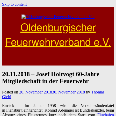
Skip to content
Oldenburgischer
Feuerwehrverband e.V.
20.11.2018 – Josef Holtvogt 60-Jahre
Mitgliedschaft in der Feuerwehr
Posted on
20. November 2018
30. November 2018
by
Thomas
Giehl
Emstek – Im Januar 1958 wird die Verkehrssünderdatei
in
Flensburg
eingerichtet, Konrad Adenauer ist Bundeskanzler, beim
Absturz eines Flugzeuges kurz nach dem Start vom
Flughafen