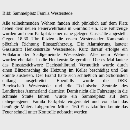
Bild: Sammelplatz Famila
Westerstede
Alle teilnehmenden Wehren fanden sich pünktlich auf dem Platz
neben dem neuen Feuerwehrhaus in Garnholt ein. Die Fahrzeuge
wurden auf dem Parkplatz einer nahe gelegen Gaststätte abgestellt.
Gegen 18.30 Uhr flitzten die ersten Westersteder Kameraden
plötzlich Richtung Einsatzfahrzeug. Die Alarmierung lautete:
Gasaustritt Henkenstraße Westerstede. Kurz darauf erfolgte ein
Vollalarm der Stadtgemeinde Westerstede. Alle neun Wehren
wurden ebenfalls in die Henkenstraße gerufen. Dieses Mal lautete
das Einsatzstichwort: Dachstuhlbrand. Vermutlich wurde durch
einen Blitzeinschlag die Heizung im Keller beschädigt und Gas
konnte austreten. Der Brand hatte sich schließlich am Schornstein
entlang ausgebreitet. Ebenfalls wurde die DRK
Bereitschaft
Westerstede
und die Technische Zentrale des
Landkreises Ammerland alarmiert. Damit nicht alle Fahrzeuge in die
schmale Straße fahren, wurde ein Sammelplatz auf dem
nahegelegenen Famila Parkplatz eingerichtet und von dort das
benötigte Material abgerufen. Mit ca. 160 Einsatzkräften konnte das
Feuer schnell unter Kontrolle gebracht werden.