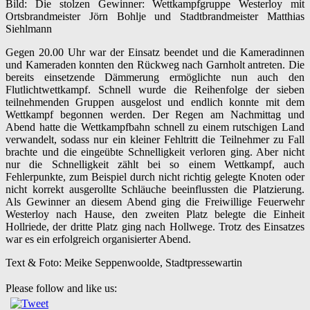
Bild: Die stolzen Gewinner: Wettkampfgruppe Westerloy mit
Ortsbrandmeister Jörn Bohlje und Stadtbrandmeister Matthias
Siehlmann
Gegen 20.00 Uhr war der Einsatz beendet und die Kameradinnen
und Kameraden konnten den Rückweg nach Garnholt antreten. Die
bereits einsetzende Dämmerung ermöglichte nun auch den
Flutlichtwettkampf. Schnell wurde die Reihenfolge der sieben
teilnehmenden Gruppen ausgelost und endlich konnte mit dem
Wettkampf begonnen werden. Der Regen am Nachmittag und
Abend hatte die Wettkampfbahn schnell zu einem rutschigen Land
verwandelt, sodass nur ein kleiner Fehltritt die Teilnehmer zu Fall
brachte und die eingeübte Schnelligkeit verloren ging. Aber nicht
nur die Schnelligkeit zählt bei so einem Wettkampf, auch
Fehlerpunkte, zum Beispiel durch nicht richtig gelegte Knoten oder
nicht korrekt ausgerollte Schläuche beeinflussten die Platzierung.
Als Gewinner an diesem Abend ging die Freiwillige Feuerwehr
Westerloy nach Hause, den zweiten Platz belegte die Einheit
Hollriede, der dritte Platz ging nach Hollwege.
Trotz des Einsatzes
war es ein erfolgreich organisierter Abend.
Text & Foto: Meike Seppenwoolde, Stadtpressewartin
Please follow and like us: