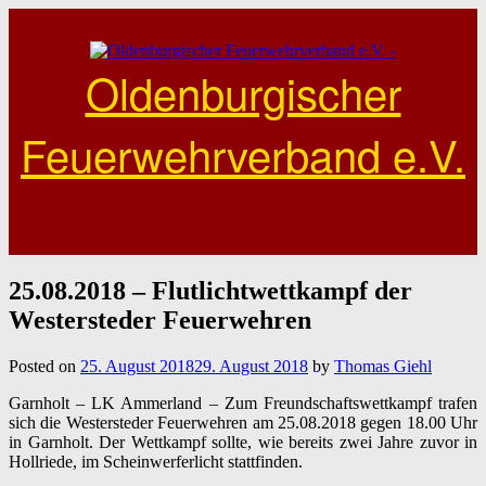
Skip
to
content
Oldenburgischer
Feuerwehrverband e.V.
25.08.2018 – Flutlichtwettkampf der
Westersteder Feuerwehren
Posted on
25. August 2018
29. August 2018
by
Thomas Giehl
Garnholt – LK Ammerland –
Zum Freundschaftswettkampf trafen
sich die Westersteder Feuerwehren am
25.08.2018
gegen 18.00 Uhr
in Garnholt. Der Wettkampf sollte, wie bereits zwei Jahre zuvor in
Hollriede, im Scheinwerferlicht stattfinden.