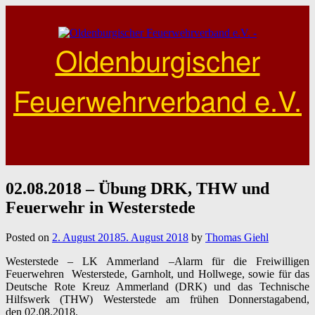
Skip
to
content
Oldenburgischer
Feuerwehrverband e.V.
02.08.2018 – Übung DRK, THW und
Feuerwehr in Westerstede
Posted on
2. August 2018
5. August 2018
by
Thomas Giehl
Westerstede –
LK Ammerland –
Alarm für die Freiwilligen
Feuerwehren
Westerstede
, Garnholt, und Hollwege, sowie für das
Deutsche Rote Kreuz Ammerland (DRK) und das Technische
Hilfswerk (THW)
Westerstede
am frühen Donnerstagabend,
den
02.08.2018
.