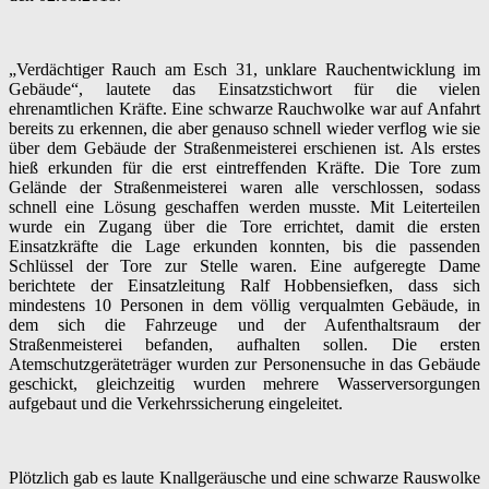
„Verdächtiger Rauch am
Esch
31, unklare Rauchentwicklung im
Gebäude“, lautete das Einsatzstichwort für die vielen
ehrenamtlichen Kräfte. Eine schwarze Rauchwolke war auf Anfahrt
bereits zu erkennen, die aber genauso schnell wieder verflog wie sie
über dem Gebäude der Straßenmeisterei erschienen ist. Als erstes
hieß erkunden für die erst eintreffenden Kräfte. Die Tore zum
Gelände der Straßenmeisterei waren alle verschlossen, sodass
schnell eine Lösung geschaffen werden musste. Mit Leiterteilen
wurde ein Zugang über die Tore errichtet, damit die ersten
Einsatzkräfte die Lage erkunden konnten, bis die passenden
Schlüssel der Tore zur Stelle waren. Eine aufgeregte Dame
berichtete der Einsatzleitung Ralf Hobbensiefken, dass sich
mindestens 10 Personen in dem völlig verqualmten Gebäude, in
dem sich die Fahrzeuge und der Aufenthaltsraum der
Straßenmeisterei befanden, aufhalten sollen. Die ersten
Atemschutzgeräteträger wurden zur Personensuche in das Gebäude
geschickt, gleichzeitig wurden mehrere Wasserversorgungen
aufgebaut und die Verkehrssicherung eingeleitet.
Plötzlich gab es laute Knallgeräusche und eine schwarze Rauswolke