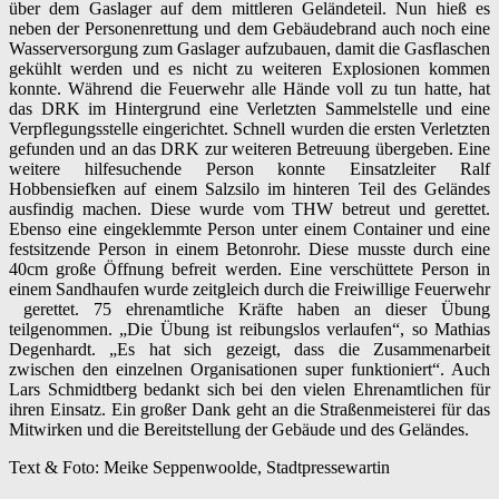
über dem Gaslager auf dem mittleren Geländeteil. Nun hieß es
neben der Personenrettung und dem Gebäudebrand auch noch eine
Wasserversorgung zum Gaslager aufzubauen, damit die Gasflaschen
gekühlt werden und es nicht zu weiteren Explosionen kommen
konnte. Während die Feuerwehr alle Hände voll zu tun hatte, hat
das DRK im Hintergrund eine Verletzten Sammelstelle und eine
Verpflegungsstelle eingerichtet. Schnell wurden die ersten Verletzten
gefunden und an das DRK zur weiteren Betreuung übergeben.
Eine
weitere hilfesuchende Person konnte Einsatzleiter Ralf
Hobbensiefken auf einem Salzsilo im hinteren Teil des Geländes
ausfindig machen. Diese wurde vom THW betreut und gerettet.
Ebenso eine eingeklemmte Person unter einem Container und eine
festsitzende Person in einem Betonrohr. Diese musste durch eine
40cm große Öffnung befreit werden. Eine verschüttete Person in
einem Sandhaufen wurde zeitgleich durch die Freiwillige Feuerwehr
gerettet.
75 ehrenamtliche Kräfte haben an dieser Übung
teilgenommen. „Die Übung ist reibungslos verlaufen“, so Mathias
Degenhardt. „Es hat sich gezeigt, dass die Zusammenarbeit
zwischen den einzelnen Organisationen super funktioniert“. Auch
Lars Schmidtberg bedankt sich bei den vielen Ehrenamtlichen für
ihren Einsatz.
Ein großer Dank geht an die Straßenmeisterei für das
Mitwirken und die Bereitstellung der Gebäude und des Geländes.
Text & Foto: Meike Seppenwoolde, Stadtpressewartin