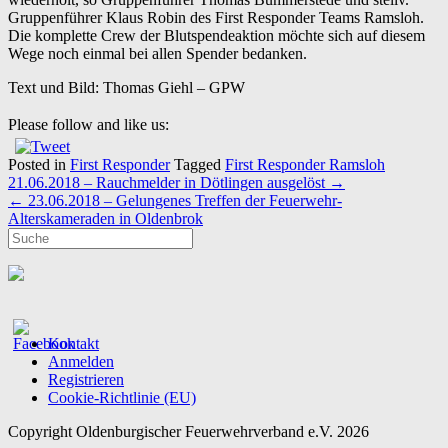
Gruppenführer Klaus Robin des First Responder Teams Ramsloh.
Die komplette Crew der Blutspendeaktion möchte sich auf diesem
Wege noch einmal bei allen Spender bedanken.
Text und Bild: Thomas Giehl – GPW
Please follow and like us:
Posted in
First Responder
Tagged
First Responder Ramsloh
Post
21.06.2018 – Rauchmelder in Dötlingen ausgelöst
→
navigation
←
23.06.2018 – Gelungenes Treffen der Feuerwehr-
Alterskameraden in Oldenbrok
Kontakt
Anmelden
Registrieren
Cookie-Richtlinie (EU)
Copyright Oldenburgischer Feuerwehrverband e.V. 2026