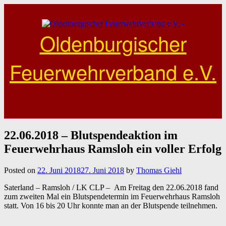
Skip
to
content
Oldenburgischer
Feuerwehrverband e.V.
22.06.2018 – Blutspendeaktion im
Feuerwehrhaus Ramsloh ein voller Erfolg
Posted on
22. Juni 2018
27. Juni 2018
by
Thomas Giehl
Saterland – Ramsloh / LK CLP – Am Freitag den 22.06.2018 fand
zum zweiten Mal ein Blutspendetermin im Feuerwehrhaus Ramsloh
statt. Von 16 bis 20 Uhr konnte man an der Blutspende teilnehmen.