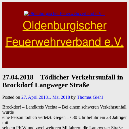
Skip
to
content
Oldenburgischer
Feuerwehrverband e.V.
27.04.2018 – Tödlicher Verkehrsunfall in
Brockdorf Langweger Straße
Posted on
27. April 2018
1. Mai 2018
by
Thomas Giehl
Brockdorf – Landkreis
Vechta –
Bei einem schweren Verkehrsunfall
wurde
eine Person tödlich verletzt. Gegen 17:30 Uhr befuhr ein 23-Jähriger
mit
seinem PKW und zwei weiteren Mitfahrern die Langweger Straße