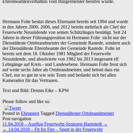
Ehrenbeamtenverhältnis vom Bürgermeister berufen wurde.
Hermann Folte besitzt dieses Ehrenamt bereits seit 1994 und wurde
in den Jahren 2000, 2006, und 2012 bereits mehrfach als Chef der
Feuerwehr Neusüdende von seinen Schützlingen bestätigt. Seit 24
Jahren in dieser Führungsposition ist Hermann Folte nicht nur der
Dienstälteste Ortsbrandmeister der Gemeinde Rastede, sondern auch
der Dienstälteste Ehrenbeamte der Gemeinde Rastede. Folte ist
bereits seit dem 18. Oktober 1981 Mitglied der Feuerwehr
Neusüdende, und absolvierte von 1982 bis 2013 insgesamt elf
Lehrgänge auf Kreis.- und Landesebene. Hermann Folte freut sich
auf weite sechs Jahre als Ortsbrandmeister, und betont dass ein
Chef, nur so gut ist wie sein Team und bedankt sich bei allen
Kameraden für das Vertrauen.
Text und Bild: Dennis Eike – KPW
Please follow and like us:
Posted in
Ehrungen
Tagged
Dienstältester Ortsbrandmeister
Post navigation
11.04.2018 – Ausflug Feuerwehr-Senioren Harpstedt
→
←
14.04.2018 – Fit for Fire – Sport in der Feuerwehr