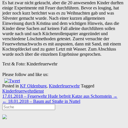
Es hat zwar nicht gekracht, aber die 20 anwesenden Kinder durften
einige Experimente mit Feuer durchführen. Bevor es losging, hat
jeder noch kurz berichtet was es zu Weihnachten gab und was
Silvester gemacht wurde. Nach einer kurzen allgemeinen
Einweisung durch Kristina und dem wichtigen Hinweis, dass die
Kinder diese Sachen auf keinen Fall alleine durchführen sollen
wurde nach und nach Küchenrollenpapier angezündet und
verschiedene Löschmethoden getestet. Zuerst versuchte der
Feuerwehrnachwuchs es mit auspusten, dann mit Sand, mit einem
Kochtopfdeckel und zu guter Letzt mit Wasser. Zum Abschluss
wurde noch über die einzelnen Ergebnisse gesprochen.
Text & Foto: Kinderfeuerwehr
Please follow and like us:
Posted in
KF Oldenburg
,
Kinderfeuerwehr
Tagged
Kinderfeuerwehrdienst
Post
17.01.2018 – Feuerwehr Hude befreit Katze aus Schornstein
→
navigation
←
18.01.2018 – Baum auf Straße in Nuttel