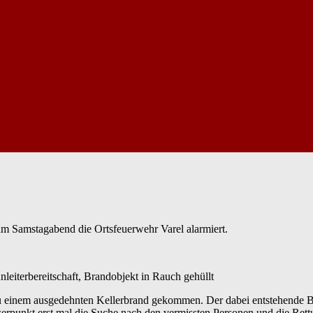
m Samstagabend die Ortsfeuerwehr Varel alarmiert.
Anleiterbereitschaft, Brandobjekt in Rauch gehüllt
 zu einem ausgedehnten Kellerbrand gekommen. Der dabei entstehende 
erpunkt erst mal die Suche nach den vermissten Personen und die Rettu