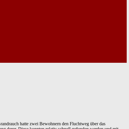
Brandrauch hatte zwei Bewohnern den Fluchtweg über das
ng derer. Diese konnten relativ schnell gefunden werden und mit