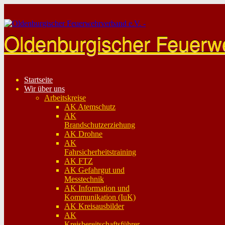
Skip
to
content
Oldenburgischer Feuerw
Startseite
Wir über uns
Arbeitskreise
AK Atemschutz
AK
Brandschutzerziehung
AK Drohne
AK
Fahrsicherheitstraining
AK FTZ
AK Gefahrgut und
Messtechnik
AK Information und
Kommunikation (IuK)
AK Kreisausbilder
AK
Kreisbereitschaftsführer