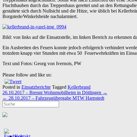
Fluchthauben durch das Treppenhaus gerettet und an den Rettungsdie
gestaltete sich durch Nullsicht und die Hitze, wie üblich bei Kelle
Borgstede/Winkelsheide nachalarmiert.
Bild: von links auf die Einsatzstelle, im linken Bereich zu erkennen 
Ein Ausbreiten des Feuers konnte jedoch erfolgreich verhindert werd
trotzdem knapp vier Stunden mit etwa 50 Feuerwehrkräften im Einsatz
Text und Fotos: Georg von Ivernois, PW
Please follow and like us:
Posted in
Einsatzberichte
Tagged
Kellerbrand
Post
26.10.2017 – Brennt Wohnmobilheim in Dötlingen
→
navigation
←
28.10.2017 – Fahrzeugübergabe MTW Harpstedt
Kontakt