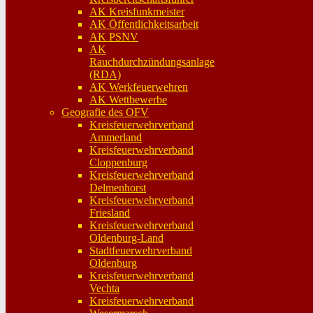
AK Kreisfunkmeister
AK Öffentlichkeitsarbeit
AK PSNV
AK
Rauchdurchzündungsanlage
(RDA)
AK Werkfeuerwehren
AK Wettbewerbe
Geografie des OFV
Kreisfeuerwehrverband
Ammerland
Kreisfeuerwehrverband
Cloppenburg
Kreisfeuerwehrverband
Delmenhorst
Kreisfeuerwehrverband
Friesland
Kreisfeuerwehrverband
Oldenburg-Land
Stadtfeuerwehrverband
Oldenburg
Kreisfeuerwehrverband
Vechta
Kreisfeuerwehrverband