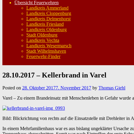
Übersicht Feuerwehren
Landkreis Ammerland
Landkreis Cloppenburg
Landkreis Delmenhorst
Landkreis Friesland
Landkreis Oldenburg
Stadt Oldenburg
Landkreis Vechta
Landkreis Wesermarsch
Stadt Wilhelmshaven
Feuerwehr-Finder
28.10.2017 – Kellerbrand in Varel
Posted on
28. Oktober 2017
7. November 2017
by
Thomas Giehl
Varel – Zu einem Brandeinsatz mit Menschenleben in Gefahr wurde a
Bild: Blickrichtung von rechts auf die Einsatzstelle mit Drehleiter in 
In einem Mehrfamilienhaus war es aus bislang ungeklärter Ursache
Treppenhaus abgeschnitten. Somit war nach Eintreffen der erste Schw