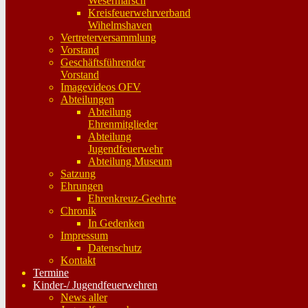
Wesermarsch
Kreisfeuerwehrverband
Wihelmshaven
Vertreterversammlung
Vorstand
Geschäftsführender
Vorstand
Imagevideos OFV
Abteilungen
Abteilung
Ehrenmitglieder
Abteilung
Jugendfeuerwehr
Abteilung Museum
Satzung
Ehrungen
Ehrenkreuz-Geehrte
Chronik
In Gedenken
Impressum
Datenschutz
Kontakt
Termine
Kinder-/ Jugendfeuerwehren
News aller