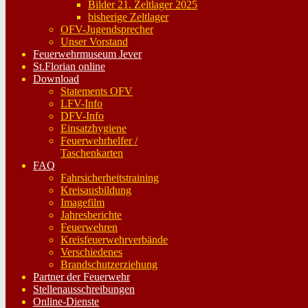
Bilder 21. Zeltlager 2025
bisherige Zeltlager
OFV-Jugendsprecher
Unser Vorstand
Feuerwehrmuseum Jever
St.Florian online
Download
Statements OFV
LFV-Info
DFV-Info
Einsatzhygiene
Feuerwehrhelfer /
Taschenkarten
FAQ
Fahrsicherheitstraining
Kreisausbildung
Imagefilm
Jahresberichte
Feuerwehren
Kreisfeuerwehrverbände
Verschiedenes
Brandschutzerziehung
Partner der Feuerwehr
Stellenausschreibungen
Online-Dienste