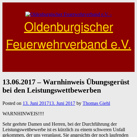
Skip
to
content
Oldenburgischer
Feuerwehrverband e.V.
13.06.2017 – Warnhinweis Übungsgerüst
bei den Leistungswettbewerben
Posted on
13. Juni 2017
13. Juni 2017
by
Thomas Giehl
WARNHINWEIS!!!!
Sehr geehrte Damen und Herren, bei der Durchführung der
Leistungswettbewerbe ist es kürzlich zu einem schweren Unfall
gekommen, der uns veranlasst, Sie angesichts der noch laufenden