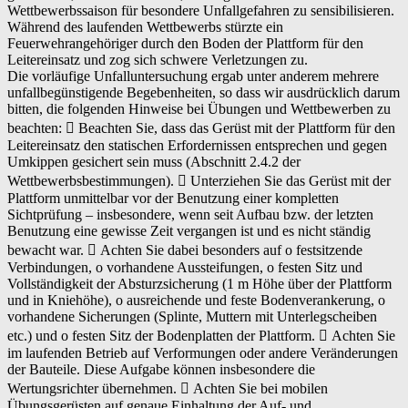
Wettbewerbssaison für besondere Unfallgefahren zu sensibilisieren.
Während des laufenden Wettbewerbs stürzte ein
Feuerwehrangehöriger durch den Boden der Plattform für den
Leitereinsatz und zog sich schwere Verletzungen zu.
Die vorläufige Unfalluntersuchung ergab unter anderem mehrere
unfallbegünstigende Begebenheiten, so dass wir ausdrücklich darum
bitten, die folgenden Hinweise bei Übungen und Wettbewerben zu
beachten:  Beachten Sie, dass das Gerüst mit der Plattform für den
Leitereinsatz den statischen Erfordernissen entsprechen und gegen
Umkippen gesichert sein muss (Abschnitt 2.4.2 der
Wettbewerbsbestimmungen).  Unterziehen Sie das Gerüst mit der
Plattform unmittelbar vor der Benutzung einer kompletten
Sichtprüfung – insbesondere, wenn seit Aufbau bzw. der letzten
Benutzung eine gewisse Zeit vergangen ist und es nicht ständig
bewacht war.  Achten Sie dabei besonders auf o festsitzende
Verbindungen, o vorhandene Aussteifungen, o festen Sitz und
Vollständigkeit der Absturzsicherung (1 m Höhe über der Plattform
und in Kniehöhe), o ausreichende und feste Bodenverankerung, o
vorhandene Sicherungen (Splinte, Muttern mit Unterlegscheiben
etc.) und o festen Sitz der Bodenplatten der Plattform.  Achten Sie
im laufenden Betrieb auf Verformungen oder andere Veränderungen
der Bauteile. Diese Aufgabe können insbesondere die
Wertungsrichter übernehmen.  Achten Sie bei mobilen
Übungsgerüsten auf genaue Einhaltung der Auf- und