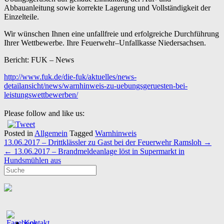
Abbauanleitung sowie korrekte Lagerung und Vollständigkeit der
Einzelteile.
Wir wünschen Ihnen eine unfallfreie und erfolgreiche Durchführung
Ihrer Wettbewerbe. Ihre Feuerwehr–Unfallkasse Niedersachsen.
Bericht: FUK – News
http://www.fuk.de/die-fuk/aktuelles/news-
detailansicht/news/warnhinweis-zu-uebungsgeruesten-bei-
leistungswettbewerben/
Please follow and like us:
Posted in
Allgemein
Tagged
Warnhinweis
Post
13.06.2017 – Drittklässler zu Gast bei der Feuerwehr Ramsloh
→
navigation
←
13.06.2017 – Brandmeldeanlage löst in Supermarkt in
Hundsmühlen aus
Kontakt