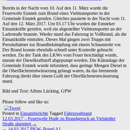
Bereits in der Nacht vom 10. Auf den
11. März
wurde die
Feuerwehr
Emstek
zum Brand eines Viehtransporter in der
Gemeinde
Emstek
gerufen. Gleiches passierte in der Nacht vom 11.
Auf den
12. März 2017
. Um 03.17 Uhr wurden die Emsteker
Einsatzkräfte gerufen, weil ein abgestellter Viehtransporter an der
Ladestraße brannte. Wieder stand das Fahrzeug in Vollbrand, als die
Einsatzkräfte eintrafen. Dieses Mal gingen zwei Trupps mit
Pressluftatmer zur Brandbekämpfung mit einem Schaumrohr vor.
Der Brand konnte ebenfalls schnell unter Kontrolle gebracht
werden. Da der Tank des LKWs vom Feuer beschädigt wurde,
musste der Dieselkraftstoff abgepumpt werden. Die Kläranlage der
Gemeinde
Emstek
wurde informiert, dass geringe Mengen Diesel in
die Oberflächenentwässerung gelangt waren, da das brennende
Fahrzeug direkt über einem Gulli der Oberflächenentwässerung
stand.
Bild und Text: Alfons Lücking, GPW
Please follow and like us:
Posted in
Einsatzberichte
Tagged
Fahrzeugbrand
Post
12.03.2017 – Feuerwehr Hude zu Brandgeruch an Vielstedter
navigation
Straße alarmiert
→
←
14.03.2017 PKW- Brand A1