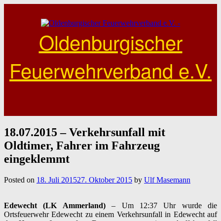
Skip
to
content
Oldenburgischer
Feuerwehrverband e.V.
18.07.2015 – Verkehrsunfall mit
Oldtimer, Fahrer im Fahrzeug
eingeklemmt
Posted on
18. Juli 2015
27. Oktober 2015
by
Ulf Masemann
Edewecht (LK Ammerland)
– Um 12:37 Uhr wurde die
Ortsfeuerwehr Edewecht zu einem Verkehrsunfall in Edewecht auf