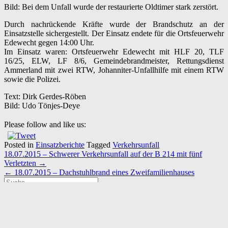
Bild: Bei dem Unfall wurde der restaurierte Oldtimer stark zerstört.
Durch nachrückende Kräfte wurde der Brandschutz an der
Einsatzstelle sichergestellt. Der Einsatz endete für die Ortsfeuerwehr
Edewecht gegen 14:00 Uhr.
Im Einsatz waren: Ortsfeuerwehr Edewecht mit HLF 20, TLF
16/25, ELW, LF 8/6, Gemeindebrandmeister, Rettungsdienst
Ammerland mit zwei RTW, Johanniter-Unfallhilfe mit einem RTW
sowie die Polizei.
Text: Dirk Gerdes-Röben
Bild: Udo Tönjes-Deye
Please follow and like us:
Posted in
Einsatzberichte
Tagged
Verkehrsunfall
Post
18.07.2015 – Schwerer Verkehrsunfall auf der B 214 mit fünf
navigation
Verletzten
→
←
18.07.2015 – Dachstuhlbrand eines Zweifamilienhauses