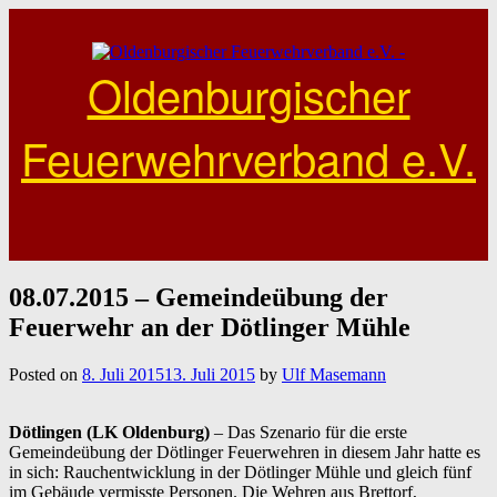
Skip
to
content
Oldenburgischer
Feuerwehrverband e.V.
08.07.2015 – Gemeindeübung der
Feuerwehr an der Dötlinger Mühle
Posted on
8. Juli 2015
13. Juli 2015
by
Ulf Masemann
Dötlingen (LK Oldenburg)
– Das Szenario für die erste
Gemeindeübung der Dötlinger Feuerwehren in diesem Jahr hatte es
in sich: Rauchentwicklung in der Dötlinger Mühle und gleich fünf
im Gebäude vermisste Personen. Die Wehren aus Brettorf,