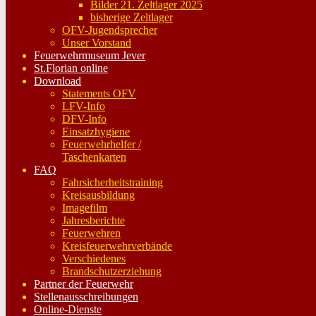
Bilder 21. Zeltlager 2025
bisherige Zeltlager
OFV-Jugendsprecher
Unser Vorstand
Feuerwehrmuseum Jever
St.Florian online
Download
Statements OFV
LFV-Info
DFV-Info
Einsatzhygiene
Feuerwehrhelfer /
Taschenkarten
FAQ
Fahrsicherheitstraining
Kreisausbildung
Imagefilm
Jahresberichte
Feuerwehren
Kreisfeuerwehrverbände
Verschiedenes
Brandschutzerziehung
Partner der Feuerwehr
Stellenausschreibungen
Online-Dienste