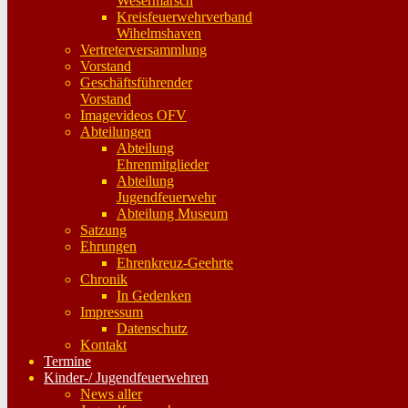
Wesermarsch
Kreisfeuerwehrverband
Wihelmshaven
Vertreterversammlung
Vorstand
Geschäftsführender
Vorstand
Imagevideos OFV
Abteilungen
Abteilung
Ehrenmitglieder
Abteilung
Jugendfeuerwehr
Abteilung Museum
Satzung
Ehrungen
Ehrenkreuz-Geehrte
Chronik
In Gedenken
Impressum
Datenschutz
Kontakt
Termine
Kinder-/ Jugendfeuerwehren
News aller