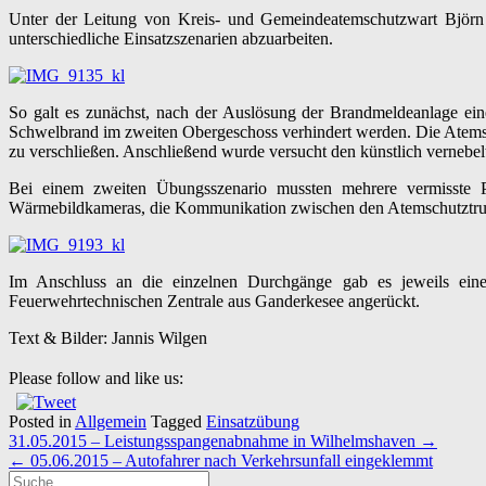
Unter der Leitung von Kreis- und Gemeindeatemschutzwart Björn 
unterschiedliche Einsatzszenarien abzuarbeiten.
So galt es zunächst, nach der Auslösung der Brandmeldeanlage e
Schwelbrand im zweiten Obergeschoss verhindert werden. Die Atemsc
zu verschließen. Anschließend wurde versucht den künstlich vernebelt
Bei einem zweiten Übungsszenario mussten mehrere vermisste P
Wärmebildkameras, die Kommunikation zwischen den Atemschutztru
Im Anschluss an die einzelnen Durchgänge gab es jeweils eine
Feuerwehrtechnischen Zentrale aus Ganderkesee angerückt.
Text & Bilder: Jannis Wilgen
Please follow and like us:
Posted in
Allgemein
Tagged
Einsatzübung
Post
31.05.2015 – Leistungsspangenabnahme in Wilhelmshaven
→
navigation
←
05.06.2015 – Autofahrer nach Verkehrsunfall eingeklemmt