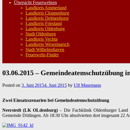
Übersicht Feuerwehren
Landkreis Ammerland
Landkreis Cloppenburg
Landkreis Delmenhorst
Landkreis Friesland
Landkreis Oldenburg
Stadt Oldenburg
Landkreis Vechta
Landkreis Wesermarsch
Stadt Wilhelmshaven
Feuerwehr-Finder
03.06.2015 – Gemeindeatemschutzübung in
Posted on
3. Juni 2015
4. Juni 2015
by
Ulf Masemann
Zwei Einsatzszenarien bei Gemeindeatemschutzübung
Neerstedt (LK OLdenburg)
– Die Fachklinik Oldenburger Land i
Gemeinde Dötlingen. Ab 18:30 Uhr absolvierten dort insgesamt 22 At