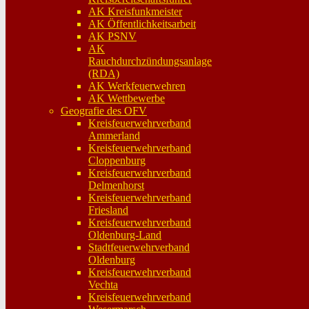
AK Kreisfunkmeister
AK Öffentlichkeitsarbeit
AK PSNV
AK
Rauchdurchzündungsanlage
(RDA)
AK Werkfeuerwehren
AK Wettbewerbe
Geografie des OFV
Kreisfeuerwehrverband
Ammerland
Kreisfeuerwehrverband
Cloppenburg
Kreisfeuerwehrverband
Delmenhorst
Kreisfeuerwehrverband
Friesland
Kreisfeuerwehrverband
Oldenburg-Land
Stadtfeuerwehrverband
Oldenburg
Kreisfeuerwehrverband
Vechta
Kreisfeuerwehrverband