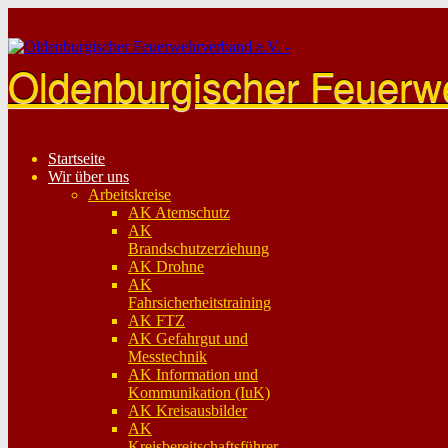
Skip
to
content
Oldenburgischer Feuerw
Startseite
Wir über uns
Arbeitskreise
AK Atemschutz
AK
Brandschutzerziehung
AK Drohne
AK
Fahrsicherheitstraining
AK FTZ
AK Gefahrgut und
Messtechnik
AK Information und
Kommunikation (IuK)
AK Kreisausbilder
AK
Kreisbereitschaftsführer