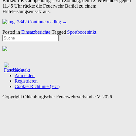
Barßel/ LK Cloppenburg – Am Sonntag, den
12. November
gegen
11.45 Uhr rückte die Feuerwehr
Barßel
zu einem
Hilfeleistungseinsatz aus.
“12.11.2017
Continue reading
→
–
Posted in
Einsatzberichte
Tagged
Sportboot sinkt
Gesunkenes
Sportboot
im
Barßeler
Hafen
geborgen”
Kontakt
Anmelden
Registrieren
Cookie-Richtlinie (EU)
Copyright Oldenburgischer Feuerwehrverband e.V. 2026