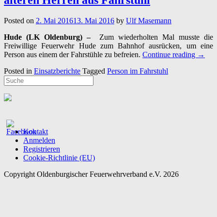
Posted on
2. Mai 2016
13. Mai 2016
by
Ulf Masemann
Hude (LK Oldenburg) –
Zum wiederholten Mal musste die
Freiwillige Feuerwehr Hude zum Bahnhof ausrücken, um eine
“02.0
Person aus einem der Fahrstühle zu befreien.
Continue reading
→
–
Posted in
Einsatzberichte
Tagged
Person im Fahrstuhl
Feuer
Hude
befreit
älteren
Herre
aus
Fahrst
Kontakt
Anmelden
Registrieren
Cookie-Richtlinie (EU)
Copyright Oldenburgischer Feuerwehrverband e.V. 2026