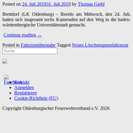
Posted on
24. Juli 2019
31. Juli 2019
by
Thomas Giehl
Brettdorf (LK Oldenburg) – Bereits am Mittwoch, den 24. Juli,
hatten sich insgesamt sechs Kameraden auf den Weg in die baden-
württembergische Universitätsstadt gemacht.
“24.07.2019
Continue reading
→
–
Posted in
Fahrzeugübergabe
Tagged
Neues Löschgruppenfahrzeug
Neues
Löschgruppenfahrzeug
aus
Ulm
nach
Brettorf
überführt”
Kontakt
Anmelden
Registrieren
Cookie-Richtlinie (EU)
Copyright Oldenburgischer Feuerwehrverband e.V. 2026