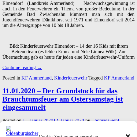
Elmendorf (Landkreis Ammerland) – Nachwuchsgewinnung ist
auch in den Feuerwehren ein Thema von großer Bedeutung. In der
Gemeinde Bad Zwischenahn kümmert man sich mit den
Jugendfeuerwehren Dänikhorst seit 1971 und Elmendorf seit 2014
um die Altersgruppe von 10 bis 18 Jahren.
Bild: Kinderfeuerwehr Elmendort – 14 der 16 Kids mit ihrem
Betreuerteam (es fehlen Emma und Nele Linnea Wilk). Zur
Überraschung gab es heute für jeden eine Kinderfeuerwehr-Uniform
“16.10.2021
Continue reading
→
–
Posted in
KF Ammerland
,
Kinderfeuerwehr
Tagged
KF Ammerland
11.
Ammerländer
Kinderfeuerwehr
11.01.2020 – Der Grundstock für das
in
Brauchtumsfeuer am Ostersamstag ist
Elmendorf
gegründet”
eingesammelt
Posted on
11. Januar 2020
12. Januar 2020
by
Thomas Giehl
Wiefelstede (LK Ammerland) – Eine starke Gemeinschaft! Die
Schützenjugend Wiefelstede, deren Betreuer, unsere
Cookie-Zustimmung verwalten