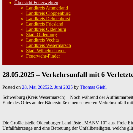
Übersicht Feuerwehren
Landkreis Ammerland
Landkreis Cloppenburg
Landkreis Delmenhorst
Landkreis Friesland
Landkreis Oldenburg
Stadt Oldenburg
Landkreis Vechta
Landkreis Wesermarsch
Stadt Wilhelmshaven
Feuerwehr-Finder
28.05.2025 – Verkehrsunfall mit 6 Verletz
Posted on
28. Mai 2025
22. Juni 2025
by
Thomas Giehl
Schweiburg (Kreis Wesermarsch) – Noch während der Aufräumarbeiten b
Ende des Ortes an der Bäderstraße einen schweren Verkehrsunfall mit
Die Großleitstelle Oldenburger Land löste „MANV 10“ aus. Freie Eins
Unfallfahrzeuge und eine Betreuung der Unfallbeteiligten, welche gl