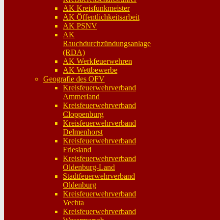
AK Kreisfunkmeister
AK Öffentlichkeitsarbeit
AK PSNV
AK
Rauchdurchzündungsanlage
(RDA)
AK Werkfeuerwehren
AK Wettbewerbe
Geografie des OFV
Kreisfeuerwehrverband
Ammerland
Kreisfeuerwehrverband
Cloppenburg
Kreisfeuerwehrverband
Delmenhorst
Kreisfeuerwehrverband
Friesland
Kreisfeuerwehrverband
Oldenburg-Land
Stadtfeuerwehrverband
Oldenburg
Kreisfeuerwehrverband
Vechta
Kreisfeuerwehrverband