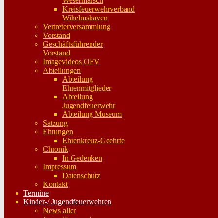
Wesermarsch
Kreisfeuerwehrverband
Wihelmshaven
Vertreterversammlung
Vorstand
Geschäftsführender
Vorstand
Imagevideos OFV
Abteilungen
Abteilung
Ehrenmitglieder
Abteilung
Jugendfeuerwehr
Abteilung Museum
Satzung
Ehrungen
Ehrenkreuz-Geehrte
Chronik
In Gedenken
Impressum
Datenschutz
Kontakt
Termine
Kinder-/ Jugendfeuerwehren
News aller