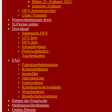
Bilder 21. Zeltlager 2025
bisherige Zeltlager
OFV-Jugendsprecher
Unser Vorstand
Feuerwehrmuseum Jever
St.Florian online
Download
Statements OFV
LFV-Info
DFV-Info
Einsatzhygiene
Feuerwehrhelfer /
Taschenkarten
FAQ
Fahrsicherheitstraining
Kreisausbildung
Imagefilm
Jahresberichte
Feuerwehren
Kreisfeuerwehrverbände
Verschiedenes
Brandschutzerziehung
Partner der Feuerwehr
Stellenausschreibungen
Online-Dienste