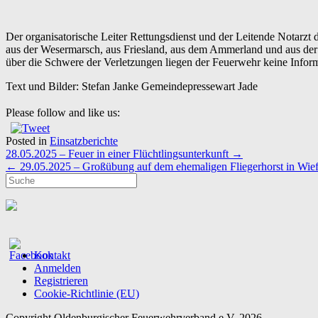
Der organisatorische Leiter Rettungsdienst und der Leitende Notarzt 
aus der Wesermarsch, aus Friesland, aus dem Ammerland und aus der 
über die Schwere der Verletzungen liegen der Feuerwehr keine Inform
Text und Bilder: Stefan Janke Gemeindepressewart Jade
Please follow and like us:
Posted in
Einsatzberichte
Post
28.05.2025 – Feuer in einer Flüchtlingsunterkunft
→
navigation
←
29.05.2025 – Großübung auf dem ehemaligen Fliegerhorst in Wief
Kontakt
Anmelden
Registrieren
Cookie-Richtlinie (EU)
Copyright Oldenburgischer Feuerwehrverband e.V. 2026