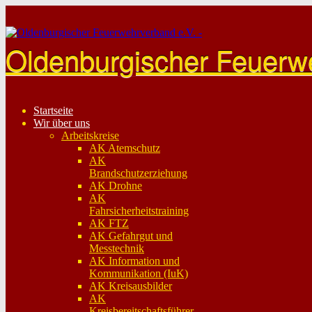
Skip
to
content
Oldenburgischer Feuerw
Startseite
Wir über uns
Arbeitskreise
AK Atemschutz
AK
Brandschutzerziehung
AK Drohne
AK
Fahrsicherheitstraining
AK FTZ
AK Gefahrgut und
Messtechnik
AK Information und
Kommunikation (IuK)
AK Kreisausbilder
AK
Kreisbereitschaftsführer