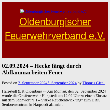
Skip
to
content
Oldenburgischer
Feuerwehrverband e.V.
02.09.2024 – Hecke fängt durch
Abflammarbeiten Feuer
Posted on
2. September 2024
5. September 2024
by
Thomas Giehl
Harpstedt (LK Oldenburg) – Am Montag, den 02. September 2024
wurde die Ortsfeuerwehr Harpstedt um 12:02 Uhr zu einem Einsatz
mit dem Stichwort “F1 – Starke Rauchentwicklung” zum DRK
Seniorenzentrum in Harpstedt alarmiert.