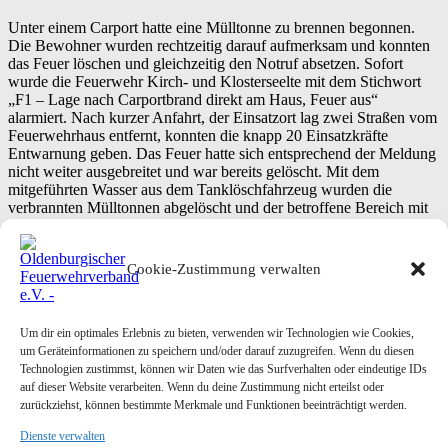
Unter einem Carport hatte eine Mülltonne zu brennen begonnen.
Die Bewohner wurden rechtzeitig darauf aufmerksam und konnten
das Feuer löschen und gleichzeitig den Notruf absetzen. Sofort
wurde die Feuerwehr Kirch- und Klosterseelte mit dem Stichwort
„F1 – Lage nach Carportbrand direkt am Haus, Feuer aus“
alarmiert. Nach kurzer Anfahrt, der Einsatzort lag zwei Straßen vom
Feuerwehrhaus entfernt, konnten die knapp 20 Einsatzkräfte
Entwarnung geben. Das Feuer hatte sich entsprechend der Meldung
nicht weiter ausgebreitet und war bereits gelöscht. Mit dem
mitgeführten Wasser aus dem Tanklöschfahrzeug wurden die
verbrannten Mülltonnen abgelöscht und der betroffene Bereich mit
der Wärmebildkamera gründlich nach versteckten Wärmequellen
abgesucht. Nach einer guten halben Stunde konnte der Einsatz
beendet werden.
Cookie-Zustimmung verwalten
Text und Bild: Christian Bahrs
Please follow and like us:
Um dir ein optimales Erlebnis zu bieten, verwenden wir Technologien wie Cookies,
um Geräteinformationen zu speichern und/oder darauf zuzugreifen. Wenn du diesen
Technologien zustimmst, können wir Daten wie das Surfverhalten oder eindeutige IDs
Posted in
Einsatzberichte
auf dieser Website verarbeiten. Wenn du deine Zustimmung nicht erteilst oder
Post
20.05.2024 – Pfingstzeltlager 2024 in Scharrel
→
zurückziehst, können bestimmte Merkmale und Funktionen beeinträchtigt werden.
navigation
←
21.05.2024 – Bewohner aus verrauchter Wohnung gerettet
Dienste verwalten