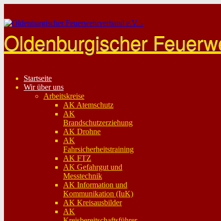
Skip
to
content
Oldenburgischer Feuerw
Startseite
Wir über uns
Arbeitskreise
AK Atemschutz
AK
Brandschutzerziehung
AK Drohne
AK
Fahrsicherheitstraining
AK FTZ
AK Gefahrgut und
Messtechnik
AK Information und
Kommunikation (IuK)
AK Kreisausbilder
AK
Kreisbereitschaftsführer