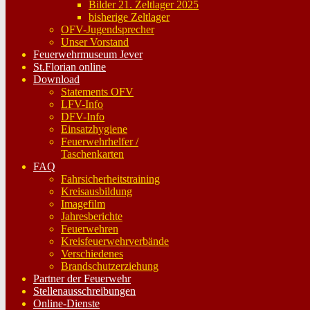
Bilder 21. Zeltlager 2025
bisherige Zeltlager
OFV-Jugendsprecher
Unser Vorstand
Feuerwehrmuseum Jever
St.Florian online
Download
Statements OFV
LFV-Info
DFV-Info
Einsatzhygiene
Feuerwehrhelfer /
Taschenkarten
FAQ
Fahrsicherheitstraining
Kreisausbildung
Imagefilm
Jahresberichte
Feuerwehren
Kreisfeuerwehrverbände
Verschiedenes
Brandschutzerziehung
Partner der Feuerwehr
Stellenausschreibungen
Online-Dienste