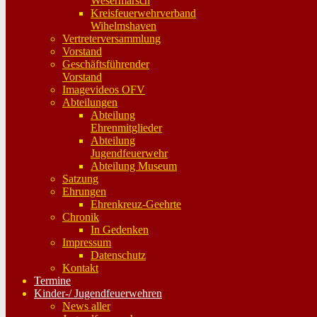
Wesermarsch
Kreisfeuerwehrverband
Wihelmshaven
Vertreterversammlung
Vorstand
Geschäftsführender
Vorstand
Imagevideos OFV
Abteilungen
Abteilung
Ehrenmitglieder
Abteilung
Jugendfeuerwehr
Abteilung Museum
Satzung
Ehrungen
Ehrenkreuz-Geehrte
Chronik
In Gedenken
Impressum
Datenschutz
Kontakt
Termine
Kinder-/ Jugendfeuerwehren
News aller