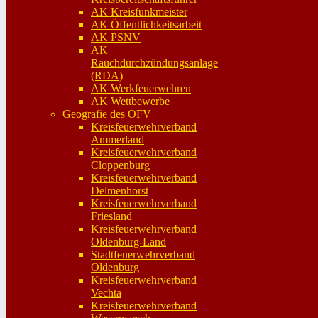
AK Kreisfunkmeister
AK Öffentlichkeitsarbeit
AK PSNV
AK
Rauchdurchzündungsanlage
(RDA)
AK Werkfeuerwehren
AK Wettbewerbe
Geografie des OFV
Kreisfeuerwehrverband
Ammerland
Kreisfeuerwehrverband
Cloppenburg
Kreisfeuerwehrverband
Delmenhorst
Kreisfeuerwehrverband
Friesland
Kreisfeuerwehrverband
Oldenburg-Land
Stadtfeuerwehrverband
Oldenburg
Kreisfeuerwehrverband
Vechta
Kreisfeuerwehrverband