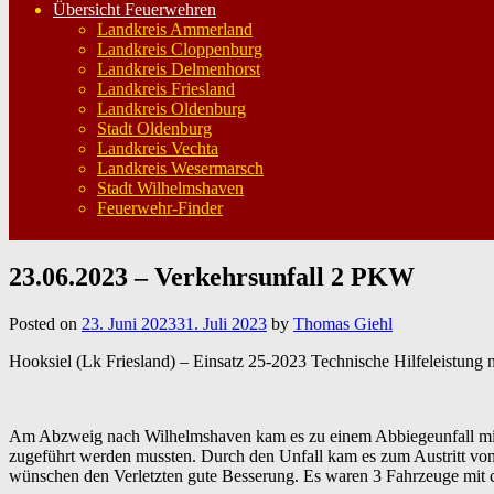
Übersicht Feuerwehren
Landkreis Ammerland
Landkreis Cloppenburg
Landkreis Delmenhorst
Landkreis Friesland
Landkreis Oldenburg
Stadt Oldenburg
Landkreis Vechta
Landkreis Wesermarsch
Stadt Wilhelmshaven
Feuerwehr-Finder
23.06.2023 – Verkehrsunfall 2 PKW
Posted on
23. Juni 2023
31. Juli 2023
by
Thomas Giehl
Hooksiel (Lk Friesland) – Einsatz 25-2023 Technische Hilfeleistung
Am Abzweig nach Wilhelmshaven kam es zu einem Abbiegeunfall mit z
zugeführt werden mussten. Durch den Unfall kam es zum Austritt vo
wünschen den Verletzten gute Besserung. Es waren 3 Fahrzeuge mit ca