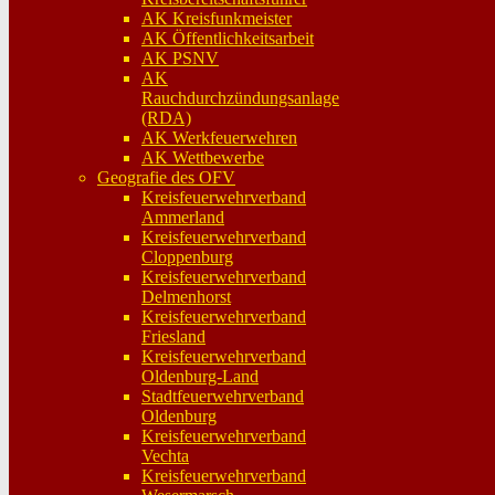
AK Kreisfunkmeister
AK Öffentlichkeitsarbeit
AK PSNV
AK
Rauchdurchzündungsanlage
(RDA)
AK Werkfeuerwehren
AK Wettbewerbe
Geografie des OFV
Kreisfeuerwehrverband
Ammerland
Kreisfeuerwehrverband
Cloppenburg
Kreisfeuerwehrverband
Delmenhorst
Kreisfeuerwehrverband
Friesland
Kreisfeuerwehrverband
Oldenburg-Land
Stadtfeuerwehrverband
Oldenburg
Kreisfeuerwehrverband
Vechta
Kreisfeuerwehrverband