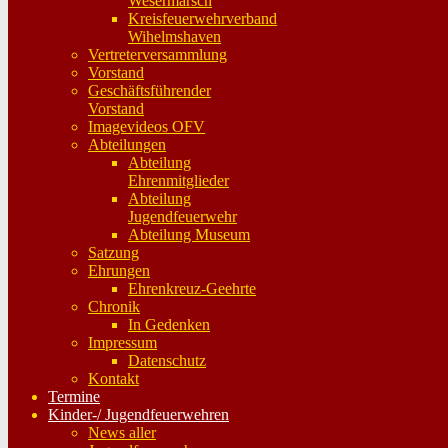
Wesermarsch
Kreisfeuerwehrverband
Wihelmshaven
Vertreterversammlung
Vorstand
Geschäftsführender
Vorstand
Imagevideos OFV
Abteilungen
Abteilung
Ehrenmitglieder
Abteilung
Jugendfeuerwehr
Abteilung Museum
Satzung
Ehrungen
Ehrenkreuz-Geehrte
Chronik
In Gedenken
Impressum
Datenschutz
Kontakt
Termine
Kinder-/ Jugendfeuerwehren
News aller