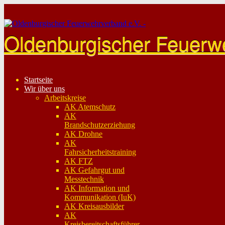
Skip
to
content
Oldenburgischer Feuerw
Startseite
Wir über uns
Arbeitskreise
AK Atemschutz
AK
Brandschutzerziehung
AK Drohne
AK
Fahrsicherheitstraining
AK FTZ
AK Gefahrgut und
Messtechnik
AK Information und
Kommunikation (IuK)
AK Kreisausbilder
AK
Kreisbereitschaftsführer