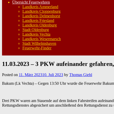
Übersicht Feuerwehren
Landkreis Ammerland
Landkreis Cloppenburg
Landkreis Delmenhorst
Landkreis Friesland
Landkreis Oldenburg
Stadt Oldenburg
Landkreis Vechta
Landkreis Wesermarsch
Stadt Wilhelmshaven
Feuerwehr-Finder
11.03.2023 – 3 PKW aufeinander gefahren
Posted on
11. März 2023
10. Juli 2023
by
Thomas Giehl
Bakum (Lk Vechta) – Gegen 13:50 Uhr wurde die Feuerwehr Bakum zu
Drei PKW waren am Stauende auf dem linken Fahrstreifen aufeinander 
Rettungsdienstes abgesichert um anschließend den Rettungsdienst z