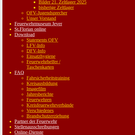
Bilder 21. Zeltlager 2025
bisherige Zeltlager
OFV-Jugendsprecher
Unser Vorstand
Feuerwehrmuseum Jever
St.Florian online
Download
Statements OFV
LFV-Info
DFV-Info
Einsatzhygiene
Feuerwehrhelfer /
Taschenkarten
FAQ
Fahrsicherheitstraining
Kreisausbildung
Imagefilm
Jahresberichte
Feuerwehren
Kreisfeuerwehrverbände
Verschiedenes
Brandschutzerziehung
Partner der Feuerwehr
Stellenausschreibungen
Online-Dienste