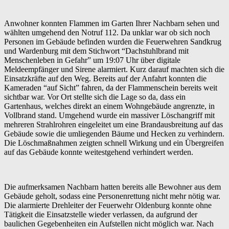
Anwohner konnten Flammen im Garten Ihrer Nachbarn sehen und
wählten umgehend den Notruf 112. Da unklar war ob sich noch
Personen im Gebäude befinden wurden die Feuerwehren Sandkrug
und Wardenburg mit dem Stichwort “Dachstuhlbrand mit
Menschenleben in Gefahr” um 19:07 Uhr über digitale
Meldeempfänger und Sirene alarmiert. Kurz darauf machten sich die
Einsatzkräfte auf den Weg. Bereits auf der Anfahrt konnten die
Kameraden “auf Sicht” fahren, da der Flammenschein bereits weit
sichtbar war. Vor Ort stellte sich die Lage so da, dass ein
Gartenhaus, welches direkt an einem Wohngebäude angrenzte, in
Vollbrand stand. Umgehend wurde ein massiver Löschangriff mit
mehreren Strahlrohren eingeleitet um eine Brandausbreitung auf das
Gebäude sowie die umliegenden Bäume und Hecken zu verhindern.
Die Löschmaßnahmen zeigten schnell Wirkung und ein Übergreifen
auf das Gebäude konnte weitestgehend verhindert werden.
Die aufmerksamen Nachbarn hatten bereits alle Bewohner aus dem
Gebäude geholt, sodass eine Personenrettung nicht mehr nötig war.
Die alarmierte Drehleiter der Feuerwehr Oldenburg konnte ohne
Tätigkeit die Einsatzstelle wieder verlassen, da aufgrund der
baulichen Gegebenheiten ein Aufstellen nicht möglich war. Nach