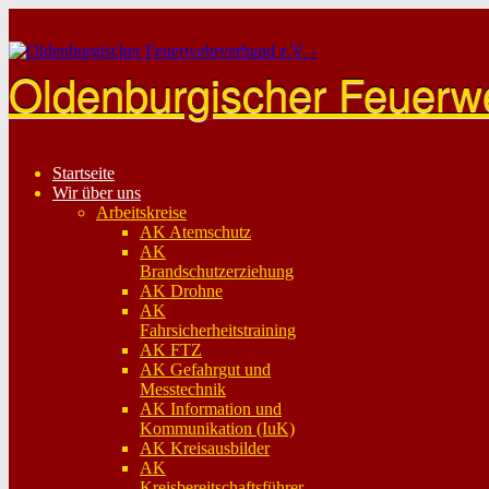
Skip
to
content
Oldenburgischer Feuerw
Startseite
Wir über uns
Arbeitskreise
AK Atemschutz
AK
Brandschutzerziehung
AK Drohne
AK
Fahrsicherheitstraining
AK FTZ
AK Gefahrgut und
Messtechnik
AK Information und
Kommunikation (IuK)
AK Kreisausbilder
AK
Kreisbereitschaftsführer