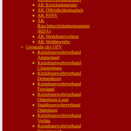
AK Kreisfunkmeister
AK Öffentlichkeitsarbeit
AK PSNV
AK
Rauchdurchzündungsanlage
(RDA)
AK Werkfeuerwehren
AK Wettbewerbe
Geografie des OFV
Kreisfeuerwehrverband
Ammerland
Kreisfeuerwehrverband
Cloppenburg
Kreisfeuerwehrverband
Delmenhorst
Kreisfeuerwehrverband
Friesland
Kreisfeuerwehrverband
Oldenburg-Land
Stadtfeuerwehrverband
Oldenburg
Kreisfeuerwehrverband
Vechta
Kreisfeuerwehrverband