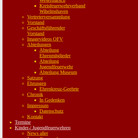
Wesermarsch
Kreisfeuerwehrverband
Wihelmshaven
Vertreterversammlung
Vorstand
Geschäftsführender
Vorstand
Imagevideos OFV
Abteilungen
Abteilung
Ehrenmitglieder
Abteilung
Jugendfeuerwehr
Abteilung Museum
Satzung
Ehrungen
Ehrenkreuz-Geehrte
Chronik
In Gedenken
Impressum
Datenschutz
Kontakt
Termine
Kinder-/ Jugendfeuerwehren
News aller