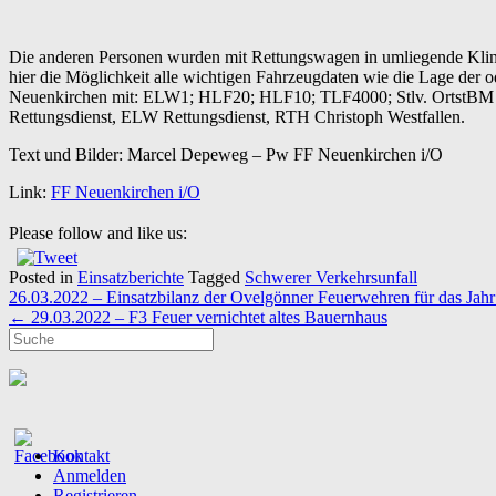
Die anderen Personen wurden mit Rettungswagen in umliegende Klinik
hier die Möglichkeit alle wichtigen Fahrzeugdaten wie die Lage der o
Neuenkirchen mit: ELW1; HLF20; HLF10; TLF4000; Stlv. OrtstBM P
Rettungsdienst, ELW Rettungsdienst, RTH Christoph Westfallen.
Text und Bilder: Marcel Depeweg – Pw FF Neuenkirchen i/O
Link:
FF Neuenkirchen i/O
Please follow and like us:
Posted in
Einsatzberichte
Tagged
Schwerer Verkehrsunfall
Post
26.03.2022 – Einsatzbilanz der Ovelgönner Feuerwehren für das Jah
navigation
←
29.03.2022 – F3 Feuer vernichtet altes Bauernhaus
Kontakt
Anmelden
Registrieren