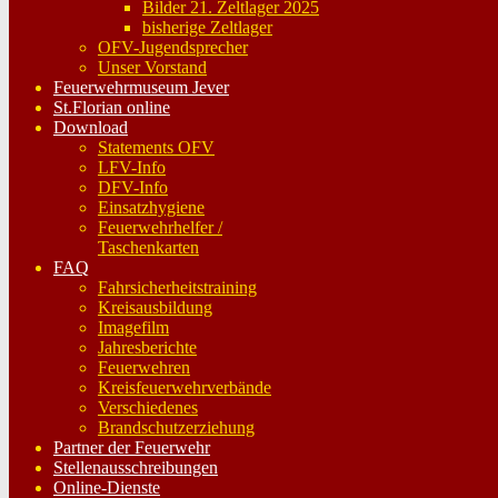
Bilder 21. Zeltlager 2025
bisherige Zeltlager
OFV-Jugendsprecher
Unser Vorstand
Feuerwehrmuseum Jever
St.Florian online
Download
Statements OFV
LFV-Info
DFV-Info
Einsatzhygiene
Feuerwehrhelfer /
Taschenkarten
FAQ
Fahrsicherheitstraining
Kreisausbildung
Imagefilm
Jahresberichte
Feuerwehren
Kreisfeuerwehrverbände
Verschiedenes
Brandschutzerziehung
Partner der Feuerwehr
Stellenausschreibungen
Online-Dienste