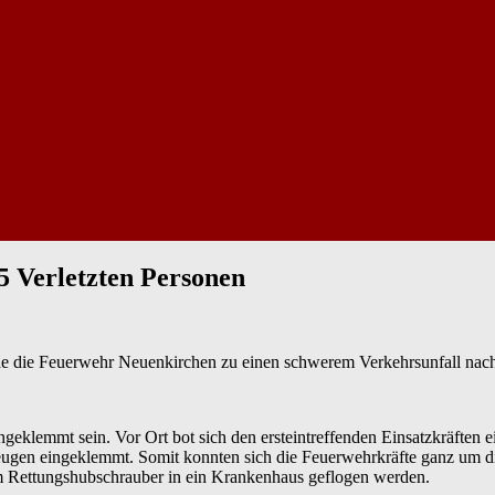
5 Verletzten Personen
die Feuerwehr Neuenkirchen zu einen schwerem Verkehrsunfall nach 
ngeklemmt sein. Vor Ort bot sich den ersteintreffenden Einsatzkräfte
ugen eingeklemmt. Somit konnten sich die Feuerwehrkräfte ganz um di
m Rettungshubschrauber in ein Krankenhaus geflogen werden.