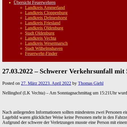
Übersicht Feuerwehren
Landkreis Ammerland
Landkreis Cloppenburg
Landkreis Delmenhorst
Landkreis Friesland
Landkreis Oldenburg
Stadt Oldenburg
Landkreis Vechta
Landkreis Wesermarsch
Stadt Wilhelmshaven
Feuerwehr-Finder
27.03.2022 – Schwerer Verkehrsunfall mit 
Posted on
27. März 2022
3. April 2022
by
Thomas Giehl
Nellinghof (LK Vechta) – Am Sonntagnachmittag um 15:21Uhr wurde 
Nach anliegenden Informationen sollten mindestens zwei Personen ei
Lagebild waren glücklicher Weise keine Personen mehr in den Fahrze
Aufgrund der schwere der Verletzungen musste eine Person mit eine