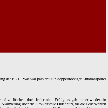
g der B 211. Was war passiert? Ein doppelstöckiger Autotransporter
rand zu löschen, doch leider ohne Erfolg; es gab immer wieder ein
e Alarmierung über die Großleitstelle Oldenburg für die Feuerwehren