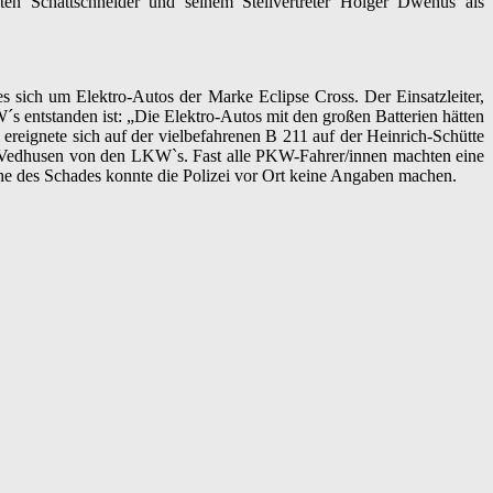
en Schattschneider und seinem Stellvertreter Holger Dwehus als
s sich um Elektro-Autos der Marke Eclipse Cross. Der Einsatzleiter,
W´s entstanden ist: „Die Elektro-Autos mit den großen Batterien hätten
ereignete sich auf der vielbefahrenen B 211 auf der Heinrich-Schütte
e Vedhusen von den LKW`s. Fast alle PKW-Fahrer/innen machten eine
des Schades konnte die Polizei vor Ort keine Angaben machen.