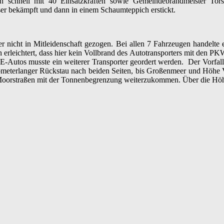
 schnell mit 40 Einsatzkräften sowie Gemeindebrandmeister Torst
ser bekämpft und dann in einem Schaumteppich erstickt.
nicht in Mitleidenschaft gezogen. Bei allen 7 Fahrzeugen handelte e
 erleichtert, dass hier kein Vollbrand des Autotransporters mit den PK
-Autos musste ein weiterer Transporter geordert werden. Der Vorfall 
kilometerlanger Rückstau nach beiden Seiten, bis Großenmeer und Höh
orstraßen mit der Tonnenbegrenzung weiterzukommen. Über die Höhe 