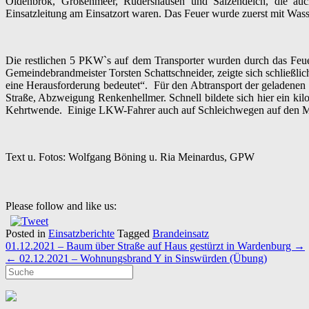
Oldenbrok, Großenmeer, Rüdershausen und Salzendeich, die auch
Einsatzleitung am Einsatzort waren. Das Feuer wurde zuerst mit Was
Die restlichen 5 PKW`s auf dem Transporter wurden durch das Feuer 
Gemeindebrandmeister Torsten Schattschneider, zeigte sich schließlich
eine Herausforderung bedeutet“. Für den Abtransport der geladenen E
Straße, Abzweigung Renkenhellmer. Schnell bildete sich hier ein 
Kehrtwende. Einige LKW-Fahrer auch auf Schleichwegen auf den Mo
Text u. Fotos: Wolfgang Böning u. Ria Meinardus, GPW
Please follow and like us:
Posted in
Einsatzberichte
Tagged
Brandeinsatz
Post
01.12.2021 – Baum über Straße auf Haus gestürzt in Wardenburg
→
navigation
←
02.12.2021 – Wohnungsbrand Y in Sinswürden (Übung)