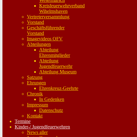
Wesermarsch
Kreisfeuerwehrverband
Wihelmshaven
Vertreterversammlung
Vorstand
Geschäftsführender
Vorstand
Imagevideos OFV
Abteilungen
Abteilung
Ehrenmitglieder
Abteilung
Jugendfeuerwehr
Abteilung Museum
Satzung
Ehrungen
Ehrenkreuz-Geehrte
Chronik
In Gedenken
Impressum
Datenschutz
Kontakt
Termine
Kinder-/ Jugendfeuerwehren
News aller