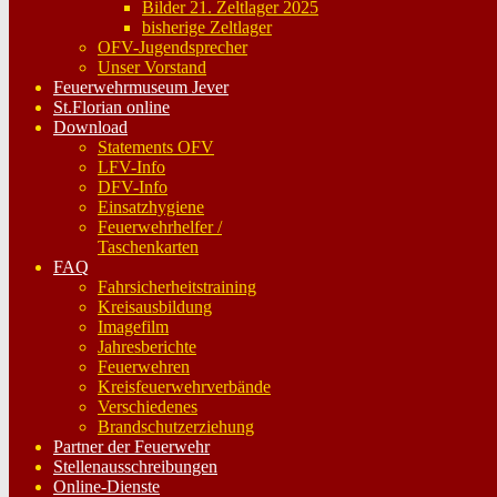
Bilder 21. Zeltlager 2025
bisherige Zeltlager
OFV-Jugendsprecher
Unser Vorstand
Feuerwehrmuseum Jever
St.Florian online
Download
Statements OFV
LFV-Info
DFV-Info
Einsatzhygiene
Feuerwehrhelfer /
Taschenkarten
FAQ
Fahrsicherheitstraining
Kreisausbildung
Imagefilm
Jahresberichte
Feuerwehren
Kreisfeuerwehrverbände
Verschiedenes
Brandschutzerziehung
Partner der Feuerwehr
Stellenausschreibungen
Online-Dienste