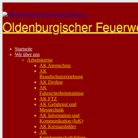
Skip
to
content
Oldenburgischer Feuerw
Startseite
Wir über uns
Arbeitskreise
AK Atemschutz
AK
Brandschutzerziehung
AK Drohne
AK
Fahrsicherheitstraining
AK FTZ
AK Gefahrgut und
Messtechnik
AK Information und
Kommunikation (IuK)
AK Kreisausbilder
AK
Kreisbereitschaftsführer