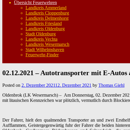
Übersicht Feuerwehren
Landkreis Ammerland
Landkreis Cloppenburg
Landkreis Delmenhorst
Landkreis Friesland
Landkreis Oldenburg
Stadt Oldenburg
Landkreis Vechta
Landkreis Wesermarsch
Stadt Wilhelmshaven
Feuerwehr-Finder
02.12.2021 – Autotransporter mit E-Autos 
Posted on
2. Dezember 2021
12. Dezember 2021
by
Thomas Giehl
Oldenbrok (LK Wesermarsch) – Am Donnerstag, 02. Dezember 2021, Na
mit litauischen Kennzeichen war plötzlich, vermutlich durch Blockier
Der Fahrer, hielt den qualmenden Transporter an und zwei Ersthel
Aufflammen, Geistergegenwärtig fuhr der Fahrer die beiden hinteren