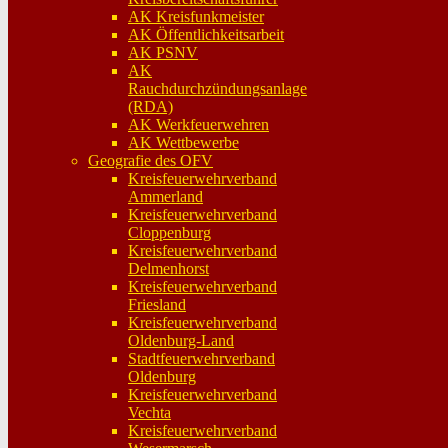
AK Kreisfunkmeister
AK Öffentlichkeitsarbeit
AK PSNV
AK
Rauchdurchzündungsanlage
(RDA)
AK Werkfeuerwehren
AK Wettbewerbe
Geografie des OFV
Kreisfeuerwehrverband
Ammerland
Kreisfeuerwehrverband
Cloppenburg
Kreisfeuerwehrverband
Delmenhorst
Kreisfeuerwehrverband
Friesland
Kreisfeuerwehrverband
Oldenburg-Land
Stadtfeuerwehrverband
Oldenburg
Kreisfeuerwehrverband
Vechta
Kreisfeuerwehrverband