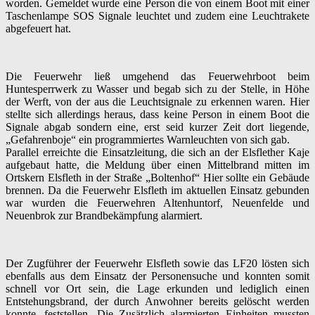
worden. Gemeldet wurde eine Person die von einem Boot mit einer
Taschenlampe SOS Signale leuchtet und zudem eine Leuchtrakete
abgefeuert hat.
Die Feuerwehr ließ umgehend das Feuerwehrboot beim
Huntesperrwerk zu Wasser und begab sich zu der Stelle, in Höhe
der Werft, von der aus die Leuchtsignale zu erkennen waren. Hier
stellte sich allerdings heraus, dass keine Person in einem Boot die
Signale abgab sondern eine, erst seid kurzer Zeit dort liegende,
„Gefahrenboje“ ein programmiertes Warnleuchten von sich gab.
Parallel erreichte die Einsatzleitung, die sich an der Elsflether Kaje
aufgebaut hatte, die Meldung über einen Mittelbrand mitten im
Ortskern Elsfleth in der Straße „Boltenhof“ Hier sollte ein Gebäude
brennen. Da die Feuerwehr Elsfleth im aktuellen Einsatz gebunden
war wurden die Feuerwehren Altenhuntorf, Neuenfelde und
Neuenbrok zur Brandbekämpfung alarmiert.
Der Zugführer der Feuerwehr Elsfleth sowie das LF20 lösten sich
ebenfalls aus dem Einsatz der Personensuche und konnten somit
schnell vor Ort sein, die Lage erkunden und lediglich einen
Entstehungsbrand, der durch Anwohner bereits gelöscht werden
konnte, feststellen. Die Zusätzlich alarmierten Einheiten mussten