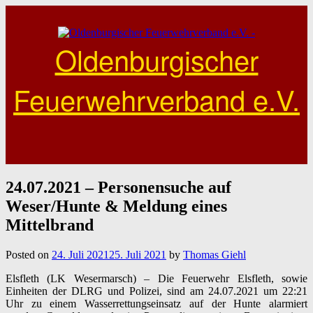
Skip
to
content
Oldenburgischer
Feuerwehrverband e.V.
24.07.2021 – Personensuche auf
Weser/Hunte & Meldung eines
Mittelbrand
Posted on
24. Juli 2021
25. Juli 2021
by
Thomas Giehl
Elsfleth (LK Wesermarsch) – Die Feuerwehr Elsfleth, sowie
Einheiten der DLRG und Polizei, sind am 24.07.2021 um 22:21
Uhr zu einem Wasserrettungseinsatz auf der Hunte alarmiert