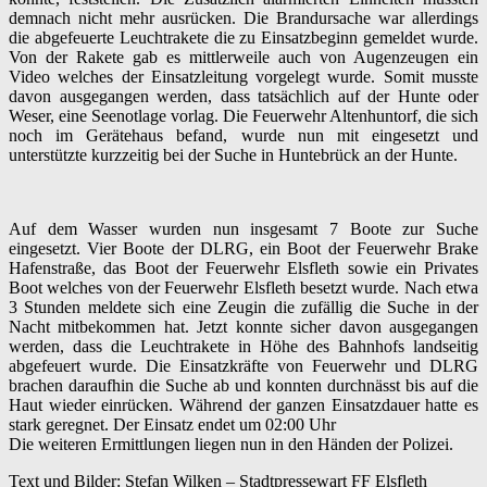
demnach nicht mehr ausrücken. Die Brandursache war allerdings
die abgefeuerte Leuchtrakete die zu Einsatzbeginn gemeldet wurde.
Von der Rakete gab es mittlerweile auch von Augenzeugen ein
Video welches der Einsatzleitung vorgelegt wurde. Somit musste
davon ausgegangen werden, dass tatsächlich auf der Hunte oder
Weser, eine Seenotlage vorlag. Die Feuerwehr Altenhuntorf, die sich
noch im Gerätehaus befand, wurde nun mit eingesetzt und
unterstützte kurzzeitig bei der Suche in Huntebrück an der Hunte.
Auf dem Wasser wurden nun insgesamt 7 Boote zur Suche
eingesetzt. Vier Boote der DLRG, ein Boot der Feuerwehr Brake
Hafenstraße, das Boot der Feuerwehr Elsfleth sowie ein Privates
Boot welches von der Feuerwehr Elsfleth besetzt wurde. Nach etwa
3 Stunden meldete sich eine Zeugin die zufällig die Suche in der
Nacht mitbekommen hat. Jetzt konnte sicher davon ausgegangen
werden, dass die Leuchtrakete in Höhe des Bahnhofs landseitig
abgefeuert wurde. Die Einsatzkräfte von Feuerwehr und DLRG
brachen daraufhin die Suche ab und konnten durchnässt bis auf die
Haut wieder einrücken. Während der ganzen Einsatzdauer hatte es
stark geregnet. Der Einsatz endet um 02:00 Uhr
Die weiteren Ermittlungen liegen nun in den Händen der Polizei.
Text und Bilder: Stefan Wilken – Stadtpressewart FF Elsfleth