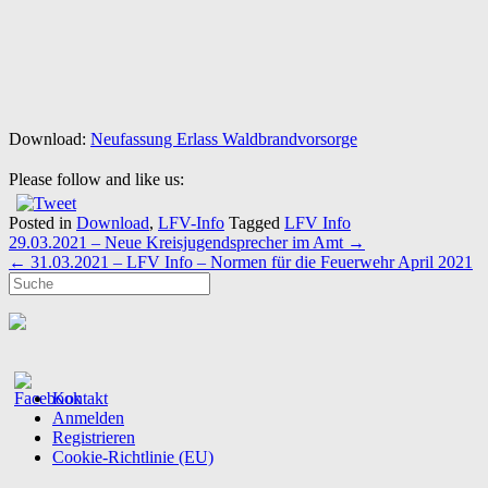
Download:
Neufassung Erlass Waldbrandvorsorge
Please follow and like us:
Posted in
Download
,
LFV-Info
Tagged
LFV Info
Post
29.03.2021 – Neue Kreisjugendsprecher im Amt
→
navigation
←
31.03.2021 – LFV Info – Normen für die Feuerwehr April 2021
Kontakt
Anmelden
Registrieren
Cookie-Richtlinie (EU)