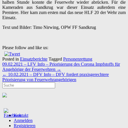
halben Stunde konnte die Feuerwehr wieder abrücken. Für die
Kameraden aus Sandkrug war dieser Einsatz außerdem eine
Premiere. Hier kam zum ersten mal das neue HLF 20 der Wehr zum
Einsatz.
Text und Bilder: Timo Nirwing, OPW FF Sandkrug
Please follow and like us:
Posted in
Einsatzberichte
Tagged
Personenrettung
Post
09.02.2021 – LFV Info – Priorisierung des Corona Impfstoffs für
navigation
Angehörige der Feuerwehren
→
←
10.02.2021 – DFV Info – DFV fordert praxisgerechtere
Priorisierung von Feuerwehrangehörigen
Kontakt
Anmelden
Registrieren