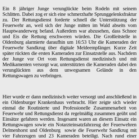
Ein 8 jähriger Junge verunglückte beim Rodeln mit seinem
Schlitten. Dabei zog er sich eine schmerzhafte Sprunggelenksfraktur
zu. Der Rettungsdienst forderte schnell die Unterstützung der
Feuerwehr an, weil sich der Junge mitten im Wald abseits vom
Hauptwanderweg befand. Außerdem war abzusehen, dass Schnee
und Eis die Rettung erschweren würden. Die Großleitstelle in
Oldenburg alarmierte daraufhin um 16:53 Uhr die Kameraden der
Feuerwehr Sandkrug über digitale Meldeempfänger. Kurze Zeit
später rückten die ersten Kameraden zur Einsatzstelle aus. Nachdem
der Junge vor Ort vom Rettungsdienst medizinisch und mit
Medikamenten versorgt war, unterstützten die Kameraden dabei den
verunglückten aus dem unwegsamen Gelände in den
Rettungswagen zu verbringen.
Hier wurde er dann medizinisch weiter versorgt und anschließend in
ein Oldenburger Krankenhaus verbracht. Hier zeigte sich wieder
einmal die Routinierte und Professionelle Zusammenarbeit von
Feuerwehr und Rettungsdienst da regelmäßig zusammen geübt und
Einsätze gefahren werden. Insgesamt waren an diesem Einsatz ein
Rettungswagen sowie ein Notarzteinsatzfahrzeug der Feuerwehren
Delmenhorst und Oldenburg sowie die Feuerwehr Sandkrug mit
vier Fahrzeugen und 23 Kameraden beteiligt. Nach rund einer