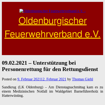
Skip
to
content
Oldenburgischer
Feuerwehrverband e.V.
09.02.2021 – Unterstützung bei
Personenrettung für den Rettungsdienst
Posted on
9. Februar 2021
12. Februar 2021
by
Thomas Giehl
Sandkrug (LK Oldenburg) – Am Dienstagnachmittag kam es zu
einem Medizinischen Notfall im Waldgebiet Barneführerholz in
Hatterwüsting.