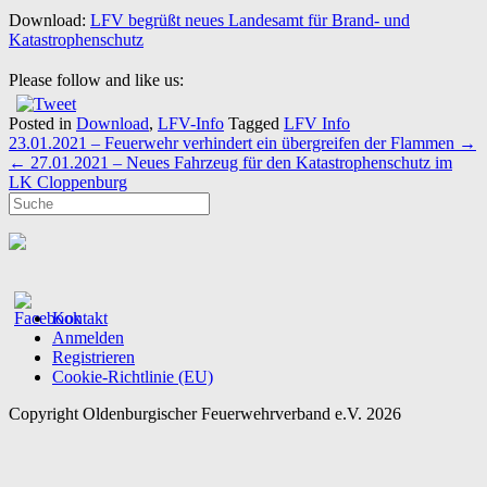
Download:
LFV begrüßt neues Landesamt für Brand- und
Katastrophenschutz
Please follow and like us:
Posted in
Download
,
LFV-Info
Tagged
LFV Info
Post
23.01.2021 – Feuerwehr verhindert ein übergreifen der Flammen
→
navigation
←
27.01.2021 – Neues Fahrzeug für den Katastrophenschutz im
LK Cloppenburg
Kontakt
Anmelden
Registrieren
Cookie-Richtlinie (EU)
Copyright Oldenburgischer Feuerwehrverband e.V. 2026