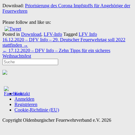
Download:
Priorisierung des Corona Impfstoffs für Angehörige der
Feuerwehren
Please follow and like us:
Posted in
Download
,
LFV-Info
Tagged
LFV Info
Post
16.12.2020 – DFV Info – 29. Deutscher Feuerwehrtag soll 2022
navigation
stattfinden
→
←
17.12.2020 – DFV Info – Zehn Tipps für ein sicheres
Weihnachtsfest
Kontakt
Anmelden
Registrieren
Cookie-Richtlinie (EU)
Copyright Oldenburgischer Feuerwehrverband e.V. 2026