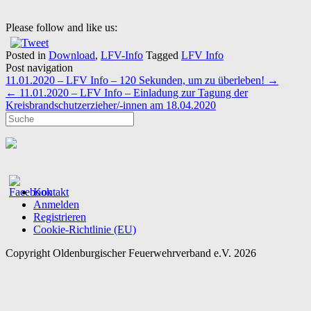
Please follow and like us:
Posted in
Download
,
LFV-Info
Tagged
LFV Info
Post navigation
11.01.2020 – LFV Info – 120 Sekunden, um zu überleben!
→
←
11.01.2020 – LFV Info – Einladung zur Tagung der
Kreisbrandschutzerzieher/-innen am 18.04.2020
Kontakt
Anmelden
Registrieren
Cookie-Richtlinie (EU)
Copyright Oldenburgischer Feuerwehrverband e.V. 2026