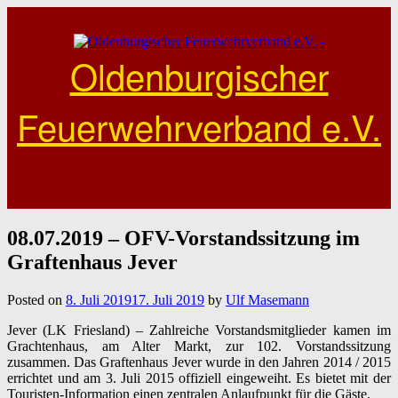
Skip
to
content
Oldenburgischer
Feuerwehrverband e.V.
08.07.2019 – OFV-Vorstandssitzung im
Graftenhaus Jever
Posted on
8. Juli 2019
17. Juli 2019
by
Ulf Masemann
Jever (LK Friesland) – Zahlreiche Vorstandsmitglieder kamen im
Grachtenhaus, am Alter Markt, zur 102. Vorstandssitzung
zusammen. Das Graftenhaus Jever wurde in den Jahren 2014 / 2015
errichtet und am 3. Juli 2015 offiziell eingeweiht. Es bietet mit der
Touristen-Information einen zentralen Anlaufpunkt für die Gäste.