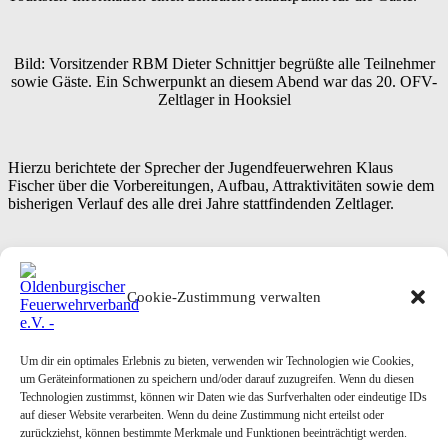
Bild: Vorsitzender RBM Dieter Schnittjer begrüßte alle Teilnehmer
sowie Gäste. Ein Schwerpunkt an diesem Abend war das 20. OFV-
Zeltlager in Hooksiel
Hierzu berichtete der Sprecher der Jugendfeuerwehren Klaus
Fischer über die Vorbereitungen, Aufbau, Attraktivitäten sowie dem
bisherigen Verlauf des alle drei Jahre stattfindenden Zeltlager.
Anschließend fuhren die Vorstandsmitglieder ins Zeltlager, um an
der Verleihung des Aktivitätenpreises teil zu nehmen.
Cookie-Zustimmung verwalten
Text & Bilder: Ulf Masemann
Please follow and like us:
Um dir ein optimales Erlebnis zu bieten, verwenden wir Technologien wie Cookies,
um Geräteinformationen zu speichern und/oder darauf zuzugreifen. Wenn du diesen
Technologien zustimmst, können wir Daten wie das Surfverhalten oder eindeutige IDs
Posted in
OFV
Tagged
OFV Vorstandssitzung
auf dieser Website verarbeiten. Wenn du deine Zustimmung nicht erteilst oder
Post
07.07.2019 – Tag zwei im OFV-Zeltlager in Hooksiel
→
zurückziehst, können bestimmte Merkmale und Funktionen beeinträchtigt werden.
navigation
←
08.07.2019 – Tag 3 im OFV-Zeltlager, Aktivitätenpreis verliehen