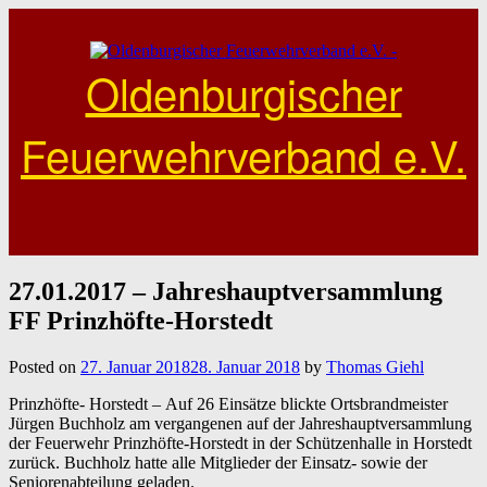
Skip
to
content
Oldenburgischer
Feuerwehrverband e.V.
27.01.2017 – Jahreshauptversammlung
FF Prinzhöfte-Horstedt
Posted on
27. Januar 2018
28. Januar 2018
by
Thomas Giehl
Prinzhöfte- Horstedt – Auf 26 Einsätze blickte Ortsbrandmeister
Jürgen Buchholz am vergangenen auf der Jahreshauptversammlung
der Feuerwehr Prinzhöfte-Horstedt in der Schützenhalle in Horstedt
zurück. Buchholz hatte alle Mitglieder der Einsatz- sowie der
Seniorenabteilung geladen.