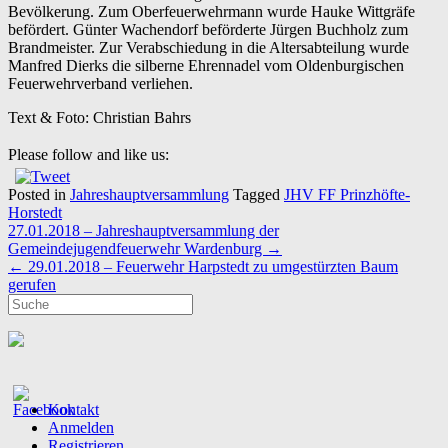
Bevölkerung. Zum Oberfeuerwehrmann wurde Hauke Wittgräfe
befördert. Günter Wachendorf beförderte Jürgen Buchholz zum
Brandmeister. Zur Verabschiedung in die Altersabteilung wurde
Manfred Dierks die silberne Ehrennadel vom Oldenburgischen
Feuerwehrverband verliehen.
Text & Foto: Christian Bahrs
Please follow and like us:
Posted in
Jahreshauptversammlung
Tagged
JHV FF Prinzhöfte-
Horstedt
Post
27.01.2018 – Jahreshauptversammlung der
navigation
Gemeindejugendfeuerwehr Wardenburg
→
←
29.01.2018 – Feuerwehr Harpstedt zu umgestürzten Baum
gerufen
Kontakt
Anmelden
Registrieren