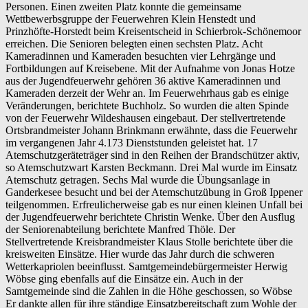
Personen. Einen zweiten Platz konnte die gemeinsame
Wettbewerbsgruppe der Feuerwehren Klein Henstedt und
Prinzhöfte-Horstedt beim Kreisentscheid in Schierbrok-Schönemoor
erreichen. Die Senioren belegten einen sechsten Platz. Acht
Kameradinnen und Kameraden besuchten vier Lehrgänge und
Fortbildungen auf Kreisebene. Mit der Aufnahme von Jonas Hotze
aus der Jugendfeuerwehr gehören 36 aktive Kameradinnen und
Kameraden derzeit der Wehr an. Im Feuerwehrhaus gab es einige
Veränderungen, berichtete Buchholz. So wurden die alten Spinde
von der Feuerwehr Wildeshausen eingebaut. Der stellvertretende
Ortsbrandmeister Johann Brinkmann erwähnte, dass die Feuerwehr
im vergangenen Jahr 4.173 Dienststunden geleistet hat. 17
Atemschutzgeräteträger sind in den Reihen der Brandschützer aktiv,
so Atemschutzwart Karsten Beckmann. Drei Mal wurde im Einsatz
Atemschutz getragen. Sechs Mal wurde die Übungsanlage in
Ganderkesee besucht und bei der Atemschutzübung in Groß Ippener
teilgenommen. Erfreulicherweise gab es nur einen kleinen Unfall bei
der Jugendfeuerwehr berichtete Christin Wenke. Über den Ausflug
der Seniorenabteilung berichtete Manfred Thöle. Der
Stellvertretende Kreisbrandmeister Klaus Stolle berichtete über die
kreisweiten Einsätze. Hier wurde das Jahr durch die schweren
Wetterkapriolen beeinflusst. Samtgemeindebürgermeister Herwig
Wöbse ging ebenfalls auf die Einsätze ein. Auch in der
Samtgemeinde sind die Zahlen in die Höhe geschossen, so Wöbse
Er dankte allen für ihre ständige Einsatzbereitschaft zum Wohle der