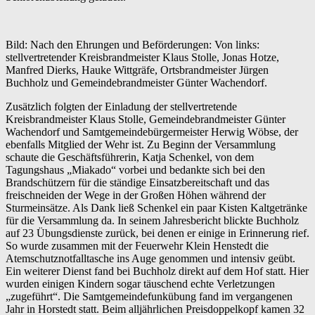
Bild: Nach den Ehrungen und Beförderungen: Von links:
stellvertretender Kreisbrandmeister Klaus Stolle, Jonas Hotze,
Manfred Dierks, Hauke Wittgräfe, Ortsbrandmeister Jürgen
Buchholz und Gemeindebrandmeister Günter Wachendorf.
Zusätzlich folgten der Einladung der stellvertretende
Kreisbrandmeister Klaus Stolle, Gemeindebrandmeister Günter
Wachendorf und Samtgemeindebürgermeister Herwig Wöbse, der
ebenfalls Mitglied der Wehr ist. Zu Beginn der Versammlung
schaute die Geschäftsführerin, Katja Schenkel, von dem
Tagungshaus „Miakado“ vorbei und bedankte sich bei den
Brandschützern für die ständige Einsatzbereitschaft und das
freischneiden der Wege in der Großen Höhen während der
Sturmeinsätze. Als Dank ließ Schenkel ein paar Kisten Kaltgetränke
für die Versammlung da. In seinem Jahresbericht blickte Buchholz
auf 23 Übungsdienste zurück, bei denen er einige in Erinnerung rief.
So wurde zusammen mit der Feuerwehr Klein Henstedt die
Atemschutznotfalltasche ins Auge genommen und intensiv geübt.
Ein weiterer Dienst fand bei Buchholz direkt auf dem Hof statt. Hier
wurden einigen Kindern sogar täuschend echte Verletzungen
„zugeführt“. Die Samtgemeindefunkübung fand im vergangenen
Jahr in Horstedt statt. Beim alljährlichen Preisdoppelkopf kamen 32