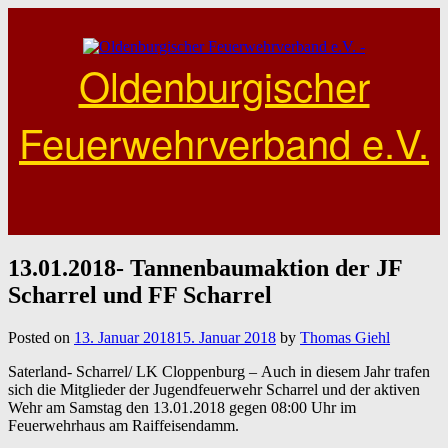
Skip
to
content
Oldenburgischer
Feuerwehrverband e.V.
13.01.2018- Tannenbaumaktion der JF
Scharrel und FF Scharrel
Posted on
13. Januar 2018
15. Januar 2018
by
Thomas Giehl
Saterland- Scharrel/ LK Cloppenburg – Auch in diesem Jahr trafen
sich die Mitglieder der Jugendfeuerwehr Scharrel und der aktiven
Wehr am Samstag den 13.01.2018 gegen 08:00 Uhr im
Feuerwehrhaus am Raiffeisendamm.