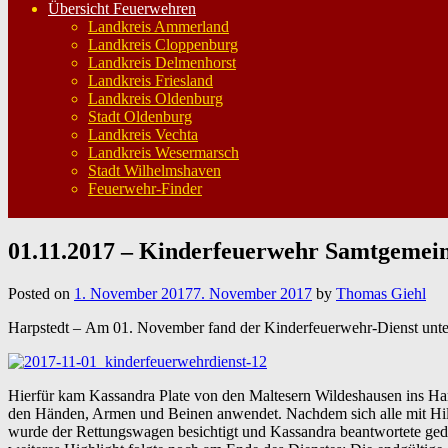
Übersicht Feuerwehren
Landkreis Ammerland
Landkreis Cloppenburg
Landkreis Delmenhorst
Landkreis Friesland
Landkreis Oldenburg
Stadt Oldenburg
Landkreis Vechta
Landkreis Wesermarsch
Stadt Wilhelmshaven
Feuerwehr-Finder
01.11.2017 – Kinderfeuerwehr Samtgemein
Posted on
1. November 2017
7. November 2017
by
Thomas Giehl
Harpstedt – Am 01. November fand der Kinderfeuerwehr-Dienst unter
Hierfür kam Kassandra Plate von den Maltesern Wildeshausen ins Ha
den Händen, Armen und Beinen anwendet. Nachdem sich alle mit Hilfe
wurde der Rettungswagen besichtigt und Kassandra beantwortete ged