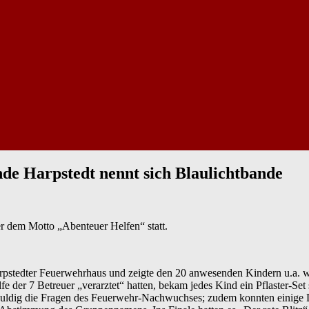
de Harpstedt nennt sich Blaulichtbande
 dem Motto „Abenteuer Helfen“ statt.
rpstedter Feuerwehrhaus und zeigte den 20 anwesenden Kindern u.a. w
 der 7 Betreuer „verarztet“ hatten, bekam jedes Kind ein Pflaster-Se
uldig die Fragen des Feuerwehr-Nachwuchses; zudem konnten einige D