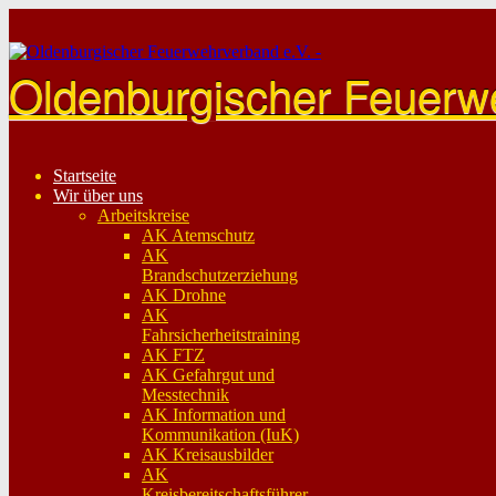
Skip
to
content
Oldenburgischer Feuerw
Startseite
Wir über uns
Arbeitskreise
AK Atemschutz
AK
Brandschutzerziehung
AK Drohne
AK
Fahrsicherheitstraining
AK FTZ
AK Gefahrgut und
Messtechnik
AK Information und
Kommunikation (IuK)
AK Kreisausbilder
AK
Kreisbereitschaftsführer