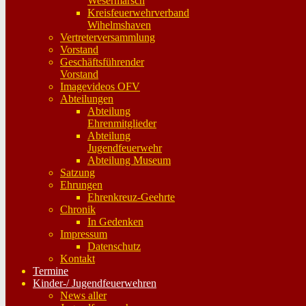
Wesermarsch
Kreisfeuerwehrverband
Wihelmshaven
Vertreterversammlung
Vorstand
Geschäftsführender
Vorstand
Imagevideos OFV
Abteilungen
Abteilung
Ehrenmitglieder
Abteilung
Jugendfeuerwehr
Abteilung Museum
Satzung
Ehrungen
Ehrenkreuz-Geehrte
Chronik
In Gedenken
Impressum
Datenschutz
Kontakt
Termine
Kinder-/ Jugendfeuerwehren
News aller