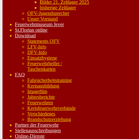
Bilder 21. Zeltlager 2025
bisherige Zeltlager
OFV-Jugendsprecher
Unser Vorstand
Feuerwehrmuseum Jever
St.Florian online
Download
Statements OFV
LFV-Info
DFV-Info
Einsatzhygiene
Feuerwehrhelfer /
Taschenkarten
FAQ
Fahrsicherheitstraining
Kreisausbildung
Imagefilm
Jahresberichte
Feuerwehren
Kreisfeuerwehrverbände
Verschiedenes
Brandschutzerziehung
Partner der Feuerwehr
Stellenausschreibungen
Online-Dienste