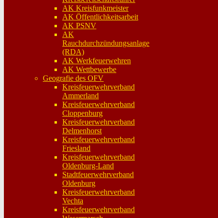
AK Kreisfunkmeister
AK Öffentlichkeitsarbeit
AK PSNV
AK
Rauchdurchzündungsanlage
(RDA)
AK Werkfeuerwehren
AK Wettbewerbe
Geografie des OFV
Kreisfeuerwehrverband
Ammerland
Kreisfeuerwehrverband
Cloppenburg
Kreisfeuerwehrverband
Delmenhorst
Kreisfeuerwehrverband
Friesland
Kreisfeuerwehrverband
Oldenburg-Land
Stadtfeuerwehrverband
Oldenburg
Kreisfeuerwehrverband
Vechta
Kreisfeuerwehrverband