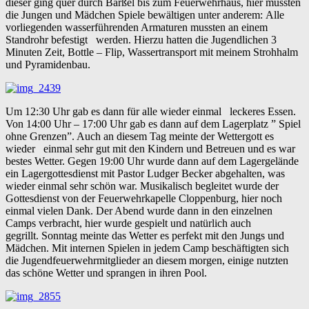
dieser ging quer durch Barßel bis zum Feuerwehrhaus, hier mussten
die Jungen und Mädchen Spiele bewältigen unter anderem:
Alle
vorliegenden wasserführenden Armaturen mussten an einem
Standrohr befestigt werden. Hierzu hatten die Jugendlichen 3
Minuten Zeit
, Bottle – Flip, Wassertransport mit meinem Strohhalm
und Pyramidenbau.
Um 12:30 Uhr gab es dann für alle wieder einmal leckeres Essen.
Von 14:00 Uhr – 17:00 Uhr gab es dann auf dem Lagerplatz ” Spiel
ohne Grenzen”. Auch an diesem Tag meinte der Wettergott es
wieder einmal sehr gut mit den Kindern und Betreuen und es war
bestes Wetter. Gegen 19:00 Uhr wurde dann auf dem Lagergelände
ein Lagergottesdienst mit Pastor Ludger Becker abgehalten, was
wieder einmal sehr schön war. Musikalisch begleitet wurde der
Gottesdienst von der Feuerwehrkapelle Cloppenburg, hier noch
einmal vielen Dank. Der Abend wurde dann in den einzelnen
Camps verbracht, hier wurde gespielt und natürlich auch
gegrillt. Sonntag meinte das Wetter es perfekt mit den Jungs und
Mädchen. Mit internen Spielen in jedem Camp beschäftigten sich
die Jugendfeuerwehrmitglieder an diesem morgen, einige nutzten
das schöne Wetter und sprangen in ihren Pool.