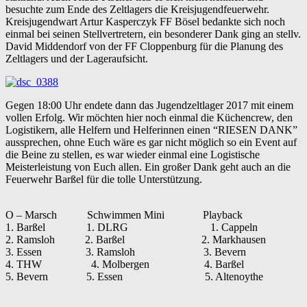
besuchte zum Ende des Zeltlagers die Kreisjugendfeuerwehr.
Kreisjugendwart
Artur Kasperczyk FF Bösel bedankte sich noch
einmal bei seinen Stellvertretern, ein besonderer Dank ging an stellv.
David Middendorf von der FF Cloppenburg für die Planung des
Zeltlagers und der Lageraufsicht.
Gegen 18:00 Uhr endete dann das Jugendzeltlager 2017 mit einem
vollen Erfolg. Wir möchten hier noch einmal die Küchencrew, den
Logistikern, alle Helfern und Helferinnen einen “RIESEN DANK”
aussprechen, ohne Euch wäre es gar nicht möglich so ein Event auf
die Beine zu stellen, es war wieder einmal eine Logistische
Meisterleistung von Euch allen. Ein großer Dank geht auch an die
Feuerwehr Barßel für die tolle Unterstützung.
O – Marsch Schwimmen Mini Playback
1. Barßel
1. DLRG
1. Cappeln
2. Ramsloh
2. Barßel
2. Markhausen
3. Essen
3. Ramsloh
3. Bevern
4. THW
4. Molbergen
4. Barßel
5. Bevern
5. Essen
5. Altenoythe