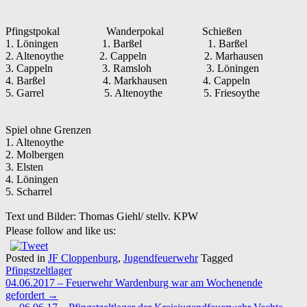
Pfingstpokal
Wanderpokal
Schießen
1. Löningen
1. Barßel
1. Barßel
2. Altenoythe
2. Cappeln
2. Marhausen
3. Cappeln
3. Ramsloh
3. Löningen
4. Barßel
4. Markhausen
4. Cappeln
5. Garrel
5. Altenoythe
5. Friesoythe
Spiel ohne Grenzen
1. Altenoythe
2. Molbergen
3. Elsten
4. Löningen
5. Scharrel
Text und Bilder: Thomas Giehl/ stellv. KPW
Please follow and like us:
Posted in
JF Cloppenburg
,
Jugendfeuerwehr
Tagged
Pfingstzeltlager
Post
04.06.2017 – Feuerwehr Wardenburg war am Wochenende
navigation
gefordert
→