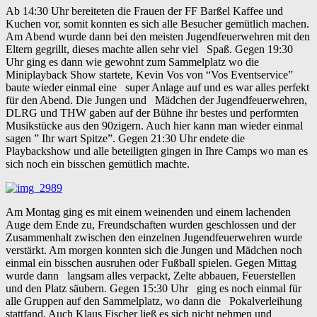
Ab 14:30 Uhr bereiteten die Frauen der FF Barßel Kaffee und
Kuchen vor, somit konnten es sich alle Besucher gemütlich machen.
Am Abend wurde dann bei den meisten Jugendfeuerwehren mit den
Eltern gegrillt, dieses machte allen sehr viel Spaß. Gegen 19:30
Uhr ging es dann wie gewohnt zum Sammelplatz wo die
Miniplayback Show startete, Kevin Vos von “Vos Eventservice”
baute wieder einmal eine super Anlage auf und es war alles perfekt
für den Abend. Die Jungen und Mädchen der Jugendfeuerwehren,
DLRG und THW gaben auf der Bühne ihr bestes und performten
Musikstücke aus den 90zigern. Auch hier kann man wieder einmal
sagen ” Ihr wart Spitze”. Gegen 21:30 Uhr endete die
Playbackshow und alle beteiligten gingen in Ihre Camps wo man es
sich noch ein bisschen gemütlich machte.
Am Montag ging es mit einem weinenden und einem lachenden
Auge dem Ende zu, Freundschaften wurden geschlossen und der
Zusammenhalt zwischen den einzelnen Jugendfeuerwehren wurde
verstärkt. Am morgen konnten sich die Jungen und Mädchen noch
einmal ein bisschen ausruhen oder Fußball spielen. Gegen Mittag
wurde dann langsam alles verpackt, Zelte abbauen, Feuerstellen
und den Platz säubern. Gegen 15:30 Uhr ging es noch einmal für
alle Gruppen auf den Sammelplatz, wo dann die Pokalverleihung
stattfand. Auch Klaus Fischer ließ es sich nicht nehmen und