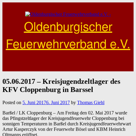
Skip
to
content
Oldenburgischer
Feuerwehrverband e.V.
05.06.2017 – Kreisjugendzeltlager des
KFV Cloppenburg in Barssel
Posted on
5. Juni 2017
6. Juni 2017
by
Thomas Giehl
Barßel / LK Cloppenburg –
Am Freitag den 02. Mai 2017 wurde
das Pfingstzeltlager der Kreisjugendfeuerwehr Cloppenburg bei
sonnigen Temperaturen in Barßel durch Kreisjugendfeuerwehrwart
Artur Kasperczyk von der Feuerwehr Bösel und KBM Heinrich
Oltmanns eröffnet.