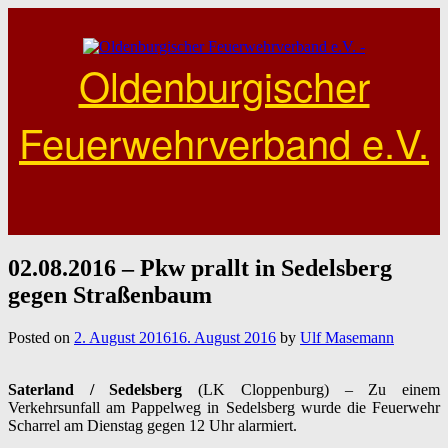
Skip
to
content
Oldenburgischer
Feuerwehrverband e.V.
02.08.2016 – Pkw prallt in Sedelsberg
gegen Straßenbaum
Posted on
2. August 2016
16. August 2016
by
Ulf Masemann
Saterland / Sedelsberg
(LK Cloppenburg) – Zu einem
Verkehrsunfall am Pappelweg in Sedelsberg wurde die Feuerwehr
Scharrel am Dienstag gegen 12 Uhr alarmiert.