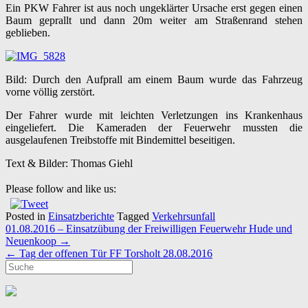
Ein PKW Fahrer ist aus noch ungeklärter Ursache erst gegen einen
Baum geprallt und dann 20m weiter am Straßenrand stehen
geblieben.
Bild: Durch den Aufprall am einem Baum wurde das Fahrzeug
vorne völlig zerstört.
Der Fahrer wurde mit leichten Verletzungen ins Krankenhaus
eingeliefert. Die Kameraden der Feuerwehr mussten die
ausgelaufenen Treibstoffe mit Bindemittel beseitigen.
Text & Bilder: Thomas Giehl
Please follow and like us:
Posted in
Einsatzberichte
Tagged
Verkehrsunfall
Post
01.08.2016 – Einsatzübung der Freiwilligen Feuerwehr Hude und
navigation
Neuenkoop
→
←
Tag der offenen Tür FF Torsholt 28.08.2016