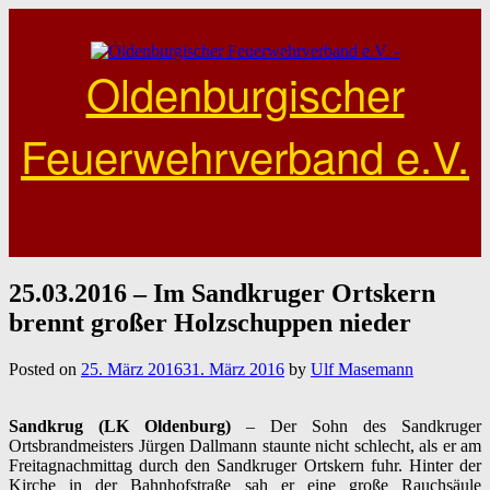
Skip
to
content
Oldenburgischer
Feuerwehrverband e.V.
25.03.2016 – Im Sandkruger Ortskern
brennt großer Holzschuppen nieder
Posted on
25. März 2016
31. März 2016
by
Ulf Masemann
Sandkrug (LK Oldenburg)
– Der Sohn des Sandkruger
Ortsbrandmeisters Jürgen Dallmann staunte nicht schlecht, als er am
Freitagnachmittag durch den Sandkruger Ortskern fuhr. Hinter der
Kirche in der Bahnhofstraße sah er eine große Rauchsäule