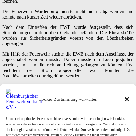
löschen.
Die Feuerwehr Wardenburg musste nicht mehr tätig werden und
konnte nach kurzer Zeit wieder abrücken.
Nach dem Eintreffen der EWE wurde festgestellt, dass sich
Stromleitungen in dem alten Gebäude befanden. Die Einsatzkräfte
wurden aus Sicherheitsgründen vorerst von den Löscharbeiten
abgezogen.
Mit Hilfe der Feuerwehr suchte die EWE nach dem Anschluss, der
abgeschaltet werden musste. Dabei musste ein Loch gegraben
werden, um an die richtige Leitung gelangen zu können. Erst
nachdem der Strom abgeschaltet war, konnten die
Nachlöscharbeiten durchgeführt werden.
Wie es zu dem Brand kam, ermittelt die Polizei. Insgesamt waren 55
Einsatzkräfte mit neun Fahrzeugen vor Ort.
Cookie-Zustimmung verwalten
Text & Bilder: Tanja Konegen-Peters
Please follow and like us:
Um dir ein optimales Erlebnis zu bieten, verwenden wir Technologien wie Cookies,
um Geräteinformationen zu speichern und/oder darauf zuzugreifen. Wenn du diesen
Posted in
Einsatzberichte
Tagged
Brandeinsatz
Technologien zustimmst, können wir Daten wie das Surfverhalten oder eindeutige IDs
Post
24.03.2016 – Jahreshauptversammlung Feuerwehr Beckeln
→
auf dieser Website verarbeiten. Wenn du deine Zustimmung nicht erteilst oder
navigation