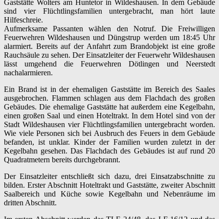
Gaststätte Wolters am Huntetor in Wildeshausen. In dem Gebäude
sind vier Flüchtlingsfamilien untergebracht, man hört laute
Hilfeschreie.
Aufmerksame Passanten wählen den Notruf. Die Freiwilligen
Feuerwehren Wildeshausen und Düngstrup werden um 18:45 Uhr
alarmiert. Bereits auf der Anfahrt zum Brandobjekt ist eine große
Rauchsäule zu sehen. Der Einsatzleiter der Feuerwehr Wildeshausen
lässt umgehend die Feuerwehren Dötlingen und Neerstedt
nachalarmieren.
Ein Brand ist in der ehemaligen Gaststätte im Bereich des Saales
ausgebrochen. Flammen schlagen aus dem Flachdach des großen
Gebäudes. Die ehemalige Gaststätte hat außerdem eine Kegelbahn,
einen großen Saal und einen Hoteltrakt. In dem Hotel sind von der
Stadt Wildeshausen vier Flüchtlingsfamilien untergebracht worden.
Wie viele Personen sich bei Ausbruch des Feuers in dem Gebäude
befanden, ist unklar. Kinder der Familien wurden zuletzt in der
Kegelbahn gesehen. Das Flachdach des Gebäudes ist auf rund 20
Quadratmetern bereits durchgebrannt.
Der Einsatzleiter entschließt sich dazu, drei Einsatzabschnitte zu
bilden. Erster Abschnitt Hoteltrakt und Gaststätte, zweiter Abschnitt
Saalbereich und Küche sowie Kegelbahn und Nebenräume im
dritten Abschnitt.