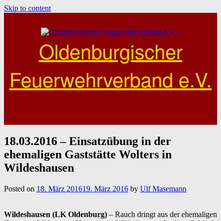
Skip to content
Oldenburgischer
Feuerwehrverband e.V.
18.03.2016 – Einsatzübung in der
ehemaligen Gaststätte Wolters in
Wildeshausen
Posted on
18. März 2016
19. März 2016
by
Ulf Masemann
Wildeshausen (LK Oldenburg)
– Rauch dringt aus der ehemaligen