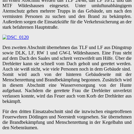
Im ersten Abschnitt werden das TLF 24/48, das LF 16/12 und das
MTF Wildeshausen eingesetzt. Unter umluftunabhängigem
Atemschutz gehen mehrere Trupps in das Gebäude, um nach den
vermissten Personen zu suchen und den Brand zu bekämpfen.
Außerdem sorgen die Einsatzkräfte für die Verkehrssicherung an der
stark befahrenen Hauptstraße.
Den zweiten Abschnitt übernehmen das TLF und LF aus Düngstrup
sowie DLK, LF, RW 1 und GW-L Wildeshausen. Eine Frau steht
auf dem Dach des Saales und schreit verzweifelt um Hilfe. Über die
Drehleiter kann sie schnell vom Dach geholt und gerettet werden.
Auch sie weiß nicht, wie viele Personen noch in dem Gebäude sind.
Somit wird auch von der hinteren Gebäudeseite mit der
Menschenrettung und Brandbekämpfung begonnen. Zusätzlich wird
in diesem Abschnitt eine Wasserversorgung von der Hunte
aufgebaut. Nachdem die gerettete Frau die Drehleiter unverletzt
verlassen konnte, wird das Feuer auch vom Korb der Drehleiter aus
bekämpft.
Für den dritten Einsatzabschnitt sind die inzwischen eingetroffenen
Feuerwehren Dötlingen und Neerstedt vorgesehen. Sie übernehmen
die Brandbekämpfung und Menschenrettung in der Kegelbahn und
den Nebenräumen.