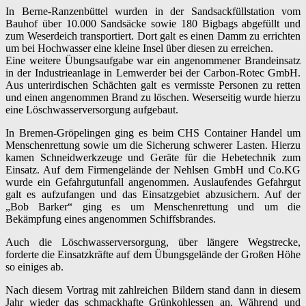
In Berne-Ranzenbüttel wurden in der Sandsackfüllstation vom
Bauhof über 10.000 Sandsäcke sowie 180 Bigbags abgefüllt und
zum Weserdeich transportiert. Dort galt es einen Damm zu errichten
um bei Hochwasser eine kleine Insel über diesen zu erreichen.
Eine weitere Übungsaufgabe war ein angenommener Brandeinsatz
in der Industrieanlage in Lemwerder bei der Carbon-Rotec GmbH.
Aus unterirdischen Schächten galt es vermisste Personen zu retten
und einen angenommen Brand zu löschen. Weserseitig wurde hierzu
eine Löschwasserversorgung aufgebaut.
In Bremen-Gröpelingen ging es beim CHS Container Handel um
Menschenrettung sowie um die Sicherung schwerer Lasten. Hierzu
kamen Schneidwerkzeuge und Geräte für die Hebetechnik zum
Einsatz. Auf dem Firmengelände der Nehlsen GmbH und Co.KG
wurde ein Gefahrgutunfall angenommen. Auslaufendes Gefahrgut
galt es aufzufangen und das Einsatzgebiet abzusichern. Auf der
„Bob Barker“ ging es um Menschenrettung und um die
Bekämpfung eines angenommen Schiffsbrandes.
Auch die Löschwasserversorgung, über längere Wegstrecke,
forderte die Einsatzkräfte auf dem Übungsgelände der Großen Höhe
so einiges ab.
Nach diesem Vortrag mit zahlreichen Bildern stand dann in diesem
Jahr wieder das schmackhafte Grünkohlessen an. Während und