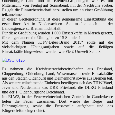
Oldenburger Land und in Bremen-Gröpelingen war es um
Mitternacht, von Freitag auf Sonnabend, mit der Nachtruhe vorbei.
Es galt die Einsatzbereitschaft herzustellen um an einer Großübung
teilzunehmen.
In dieser Größenordnung ist diese gemeinsame Einsatzübung die
erste ihrer Art in Niedersachsen. Sie machte auch an der
Landesgrenze zu Bremen nicht Halt!
Für diese Großübung wurden 1.000 Einsatzkräfte in Marsch gesetzt,
für einige dauerte die Übung bis zu 15 Stunden!
Mit dem Namen „OFV-Biber-Brand 2015“ sollte auf die
vielschichtigen Übungsaufgaben sowie auf die fleißigen
Einsatzkräfte hingewiesen werden wie Fleiß-Umwelt-Schutz.
Es nahmen die Kreisfeuerwehrbereitschaften aus Friesland,
Cloppenburg, Oldenburg Land, Wesermarsch sowie Einsatzkräfte
aus den Städten Oldenburg und Delmenhorst sowie aus Bremen teil.
Als weitere teilnehmende Einheiten beteiligten sich das THW Varel,
Jever und Nordenham, das DRK Friesland, die DLRG Friesland
und der 1. Oldenburgische Deichband.
Im ELW2, in der Feuerwehrtechnischen Zentrale in Ganderkesee
liefen die Fäden zusammen. Dort wurde die Regie- und
Führungsleitung sowie die Pressestelle aufgebaut und das
Bürgertelefon eingerichtet.