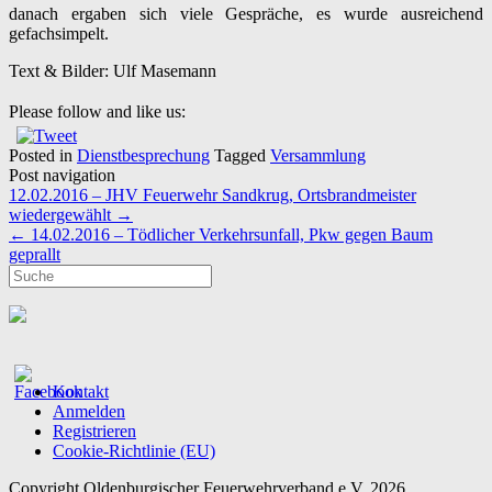
danach ergaben sich viele Gespräche, es wurde ausreichend
gefachsimpelt.
Text & Bilder: Ulf Masemann
Please follow and like us:
Posted in
Dienstbesprechung
Tagged
Versammlung
Post navigation
12.02.2016 – JHV Feuerwehr Sandkrug, Ortsbrandmeister
wiedergewählt
→
←
14.02.2016 – Tödlicher Verkehrsunfall, Pkw gegen Baum
geprallt
Kontakt
Anmelden
Registrieren
Cookie-Richtlinie (EU)
Copyright Oldenburgischer Feuerwehrverband e.V. 2026