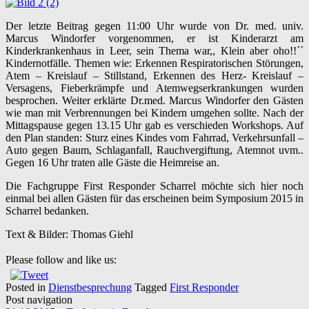
Der letzte Beitrag gegen 11:00 Uhr wurde von Dr. med. univ.
Marcus Windorfer vorgenommen, er ist Kinderarzt am
Kinderkrankenhaus in Leer, sein Thema war,, Klein aber oho!!´´
Kindernotfälle. Themen wie: Erkennen Respiratorischen Störungen,
Atem – Kreislauf – Stillstand, Erkennen des Herz- Kreislauf –
Versagens, Fieberkrämpfe und Atemwegserkrankungen wurden
besprochen. Weiter erklärte Dr.med. Marcus Windorfer den Gästen
wie man mit Verbrennungen bei Kindern umgehen sollte. Nach der
Mittagspause gegen 13.15 Uhr gab es verschieden Workshops. Auf
den Plan standen: Sturz eines Kindes vom Fahrrad, Verkehrsunfall –
Auto gegen Baum, Schlaganfall, Rauchvergiftung, Atemnot uvm..
Gegen 16 Uhr traten alle Gäste die Heimreise an.
Die Fachgruppe First Responder Scharrel möchte sich hier noch
einmal bei allen Gästen für das erscheinen beim Symposium 2015 in
Scharrel bedanken.
Text & Bilder: Thomas Giehl
Please follow and like us:
Posted in
Dienstbesprechung
Tagged
First Responder
Post navigation