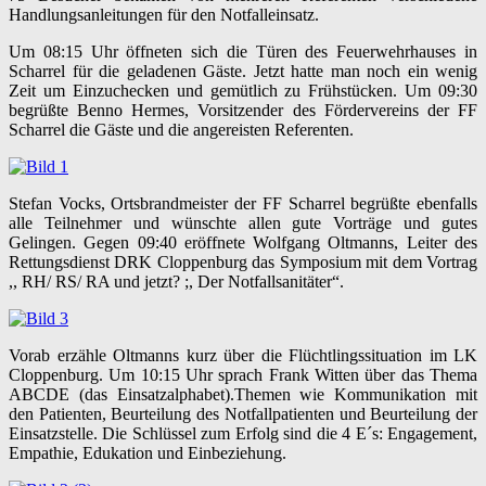
Handlungsanleitungen für den Notfalleinsatz.
Um 08:15 Uhr öffneten sich die Türen des Feuerwehrhauses in
Scharrel für die geladenen Gäste. Jetzt hatte man noch ein wenig
Zeit um Einzuchecken und gemütlich zu Frühstücken. Um 09:30
begrüßte Benno Hermes, Vorsitzender des Fördervereins der FF
Scharrel die Gäste und die angereisten Referenten.
Stefan Vocks, Ortsbrandmeister der FF Scharrel begrüßte ebenfalls
alle Teilnehmer und wünschte allen gute Vorträge und gutes
Gelingen. Gegen 09:40 eröffnete Wolfgang Oltmanns, Leiter des
Rettungsdienst DRK Cloppenburg das Symposium mit dem Vortrag
,, RH/ RS/ RA und jetzt? ;, Der Notfallsanitäter“.
Vorab erzähle Oltmanns kurz über die Flüchtlingssituation im LK
Cloppenburg. Um 10:15 Uhr sprach Frank Witten über das Thema
ABCDE (das Einsatzalphabet).Themen wie Kommunikation mit
den Patienten, Beurteilung des Notfallpatienten und Beurteilung der
Einsatzstelle. Die Schlüssel zum Erfolg sind die 4 E´s: Engagement,
Empathie, Edukation und Einbeziehung.