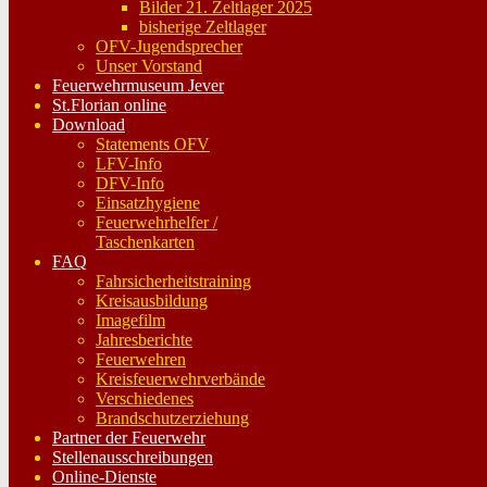
Bilder 21. Zeltlager 2025
bisherige Zeltlager
OFV-Jugendsprecher
Unser Vorstand
Feuerwehrmuseum Jever
St.Florian online
Download
Statements OFV
LFV-Info
DFV-Info
Einsatzhygiene
Feuerwehrhelfer /
Taschenkarten
FAQ
Fahrsicherheitstraining
Kreisausbildung
Imagefilm
Jahresberichte
Feuerwehren
Kreisfeuerwehrverbände
Verschiedenes
Brandschutzerziehung
Partner der Feuerwehr
Stellenausschreibungen
Online-Dienste