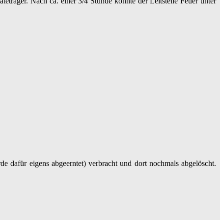
eträger. Nach ca. einer 3/4 Stunde konnte der Leitstelle Feuer unter
e dafür eigens abgeerntet) verbracht und dort nochmals abgelöscht.