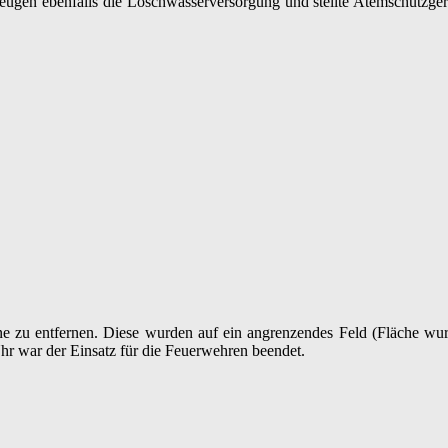
ugen ebenfalls die Löschwasserversorgung und stellte Atemschutzgerät
e zu entfernen. Diese wurden auf ein angrenzendes Feld (Fläche wurd
r war der Einsatz für die Feuerwehren beendet.