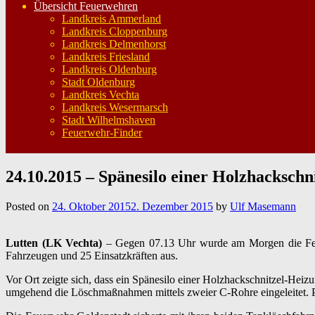
Übersicht Feuerwehren
Landkreis Ammerland
Landkreis Cloppenburg
Landkreis Delmenhorst
Landkreis Friesland
Landkreis Oldenburg
Stadt Oldenburg
Landkreis Vechta
Landkreis Wesermarsch
Stadt Wilhelmshaven
Feuerwehr-Finder
24.10.2015 – Spänesilo einer Holzhackschn
Posted on
24. Oktober 2015
2. Dezember 2015
by
Ulf Masemann
Lutten (LK Vechta)
– Gegen 07.13 Uhr wurde am Morgen die Feuer
Fahrzeugen und 25 Einsatzkräften aus.
Vor Ort zeigte sich, dass ein Spänesilo einer Holzhackschnitzel-Hei
umgehend die Löschmaßnahmen mittels zweier C-Rohre eingeleitet. P