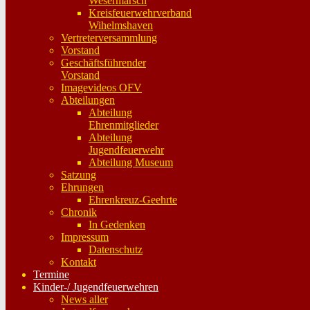
Wesermarsch
Kreisfeuerwehrverband
Wihelmshaven
Vertreterversammlung
Vorstand
Geschäftsführender
Vorstand
Imagevideos OFV
Abteilungen
Abteilung
Ehrenmitglieder
Abteilung
Jugendfeuerwehr
Abteilung Museum
Satzung
Ehrungen
Ehrenkreuz-Geehrte
Chronik
In Gedenken
Impressum
Datenschutz
Kontakt
Termine
Kinder-/ Jugendfeuerwehren
News aller