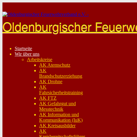
Skip
to
content
Oldenburgischer Feuerw
Startseite
Wir über uns
Arbeitskreise
AK Atemschutz
AK
Brandschutzerziehung
AK Drohne
AK
Fahrsicherheitstraining
AK FTZ
AK Gefahrgut und
Messtechnik
AK Information und
Kommunikation (IuK)
AK Kreisausbilder
AK
Kreisbereitschaftsführer