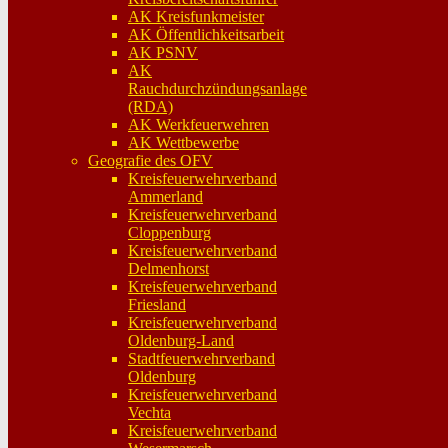
AK Kreisfunkmeister
AK Öffentlichkeitsarbeit
AK PSNV
AK
Rauchdurchzündungsanlage
(RDA)
AK Werkfeuerwehren
AK Wettbewerbe
Geografie des OFV
Kreisfeuerwehrverband
Ammerland
Kreisfeuerwehrverband
Cloppenburg
Kreisfeuerwehrverband
Delmenhorst
Kreisfeuerwehrverband
Friesland
Kreisfeuerwehrverband
Oldenburg-Land
Stadtfeuerwehrverband
Oldenburg
Kreisfeuerwehrverband
Vechta
Kreisfeuerwehrverband