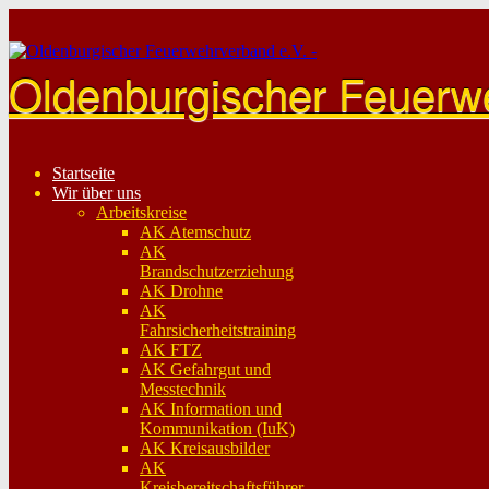
Skip
to
content
Oldenburgischer Feuerw
Startseite
Wir über uns
Arbeitskreise
AK Atemschutz
AK
Brandschutzerziehung
AK Drohne
AK
Fahrsicherheitstraining
AK FTZ
AK Gefahrgut und
Messtechnik
AK Information und
Kommunikation (IuK)
AK Kreisausbilder
AK
Kreisbereitschaftsführer