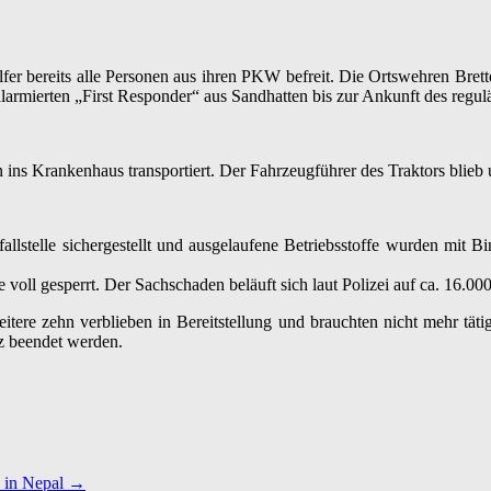
lfer bereits alle Personen aus ihren PKW befreit. Die Ortswehren Bret
larmierten „First Responder“ aus Sandhatten bis zur Ankunft des regul
 ins Krankenhaus transportiert. Der Fahrzeugführer des Traktors blieb u
llstelle sichergestellt und ausgelaufene Betriebsstoffe wurden mit B
 voll gesperrt. Der Sachschaden beläuft sich laut Polizei auf ca. 16.00
tere zehn verblieben in Bereitstellung und brauchten nicht mehr täti
tz beendet werden.
n in Nepal
→