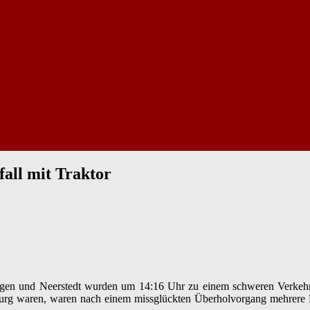
fall mit Traktor
gen und Neerstedt wurden um 14:16 Uhr zu einem schweren Verkehrsun
urg waren, waren nach einem missglückten Überholvorgang mehrere Fah