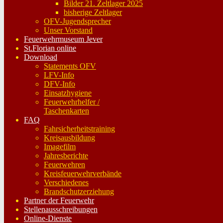
Bilder 21. Zeltlager 2025
bisherige Zeltlager
OFV-Jugendsprecher
Unser Vorstand
Feuerwehrmuseum Jever
St.Florian online
Download
Statements OFV
LFV-Info
DFV-Info
Einsatzhygiene
Feuerwehrhelfer /
Taschenkarten
FAQ
Fahrsicherheitstraining
Kreisausbildung
Imagefilm
Jahresberichte
Feuerwehren
Kreisfeuerwehrverbände
Verschiedenes
Brandschutzerziehung
Partner der Feuerwehr
Stellenausschreibungen
Online-Dienste