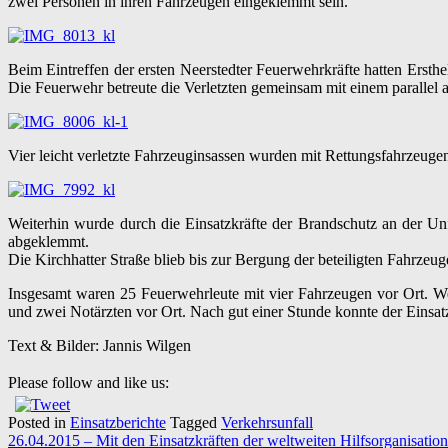
zwei Personen in ihren Fahrzeugen eingeklemmt sein.
Beim Eintreffen der ersten Neerstedter Feuerwehrkräfte hatten Ersthe
Die Feuerwehr betreute die Verletzten gemeinsam mit einem parallel a
Vier leicht verletzte Fahrzeuginsassen wurden mit Rettungsfahrzeugen
Weiterhin wurde durch die Einsatzkräfte der Brandschutz an der Unfa
abgeklemmt.
Die Kirchhatter Straße blieb bis zur Bergung der beteiligten Fahrzeuge
Insgesamt waren 25 Feuerwehrleute mit vier Fahrzeugen vor Ort. Wei
und zwei Notärzten vor Ort. Nach gut einer Stunde konnte der Einsa
Text & Bilder: Jannis Wilgen
Please follow and like us:
Posted in
Einsatzberichte
Tagged
Verkehrsunfall
Post
26.04.2015 – Mit den Einsatzkräften der weltweiten Hilfsorganisatio