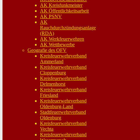
AK Kreisfunkmeister
AK Öffentlichkeitsarbeit
AK PSNV
AK
Rauchdurchzündungsanlage
(RDA)
AK Werkfeuerwehren
AK Wettbewerbe
Geografie des OFV
Kreisfeuerwehrverband
Ammerland
Kreisfeuerwehrverband
Cloppenburg
Kreisfeuerwehrverband
Delmenhorst
Kreisfeuerwehrverband
Friesland
Kreisfeuerwehrverband
Oldenburg-Land
Stadtfeuerwehrverband
Oldenburg
Kreisfeuerwehrverband
Vechta
Kreisfeuerwehrverband