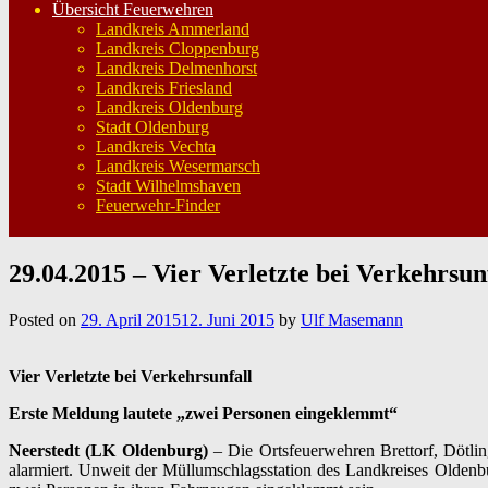
Übersicht Feuerwehren
Landkreis Ammerland
Landkreis Cloppenburg
Landkreis Delmenhorst
Landkreis Friesland
Landkreis Oldenburg
Stadt Oldenburg
Landkreis Vechta
Landkreis Wesermarsch
Stadt Wilhelmshaven
Feuerwehr-Finder
29.04.2015 – Vier Verletzte bei Verkehrsun
Posted on
29. April 2015
12. Juni 2015
by
Ulf Masemann
Vier Verletzte bei Verkehrsunfall
Erste Meldung lautete „zwei Personen eingeklemmt“
Neerstedt (LK Oldenburg)
– Die Ortsfeuerwehren Brettorf, Dötlin
alarmiert. Unweit der Müllumschlagsstation des Landkreises Oldenb