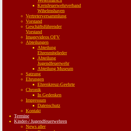
Wesermarsch
Kreisfeuerwehrverband
Wihelmshaven
Vertreterversammlung
Vorstand
Geschäftsführender
Vorstand
Imagevideos OFV
Abteilungen
Abteilung
Ehrenmitglieder
Abteilung
Jugendfeuerwehr
Abteilung Museum
Satzung
Ehrungen
Ehrenkreuz-Geehrte
Chronik
In Gedenken
Impressum
Datenschutz
Kontakt
Termine
Kinder-/ Jugendfeuerwehren
News aller