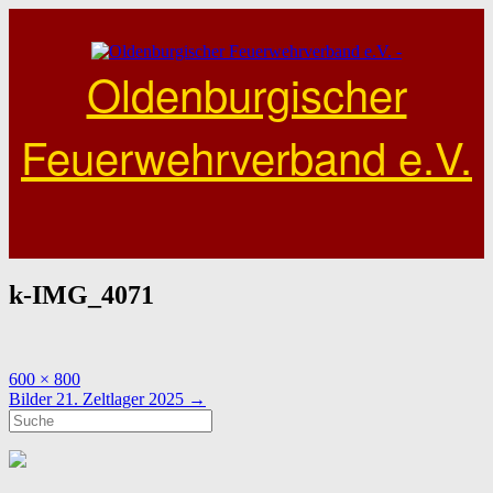
Skip
to
content
Oldenburgischer
Feuerwehrverband e.V.
k-IMG_4071
Full
600 × 800
size
Post
Bilder 21. Zeltlager 2025
→
navigation